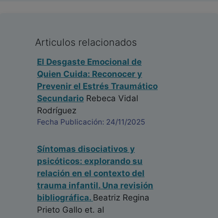
Articulos relacionados
El Desgaste Emocional de
Quien Cuida: Reconocer y
Prevenir el Estrés Traumático
Secundario
Rebeca Vidal
Rodríguez
Fecha Publicación: 24/11/2025
Síntomas disociativos y
psicóticos: explorando su
relación en el contexto del
trauma infantil. Una revisión
bibliográfica.
Beatriz Regina
Prieto Gallo
et. al