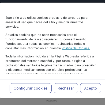
Este sitio web utiliza cookies propias y de terceros para
analizar el uso que haces del sitio y mejorar nuestros
servicios.
Aquellas cookies que no sean necesarias para el
funcionamiento de la web requieren tu consentimiento.
Puedes aceptar todas las cookies, rechazarlas todas o
consultar más información en nuestra
Política de Cookies.
Toda la información incluida en la Página Web está referida a
productos del mercado español y, por tanto, dirigida a
profesionales sanitarios legalmente facultados para prescribir
o dispensar medicamentos con ejercicio profesional. La
información técnica de los fármacos se facilita a título
meramente informativo, siendo responsabilidad de los
profesionales facultados prescribir medicamentos y decidir, en
cada caso concreto, el tratamiento más adecuado a las
Configurar cookies
Rechazar
Acepto
necesidades del paciente.
PUBLICIDAD