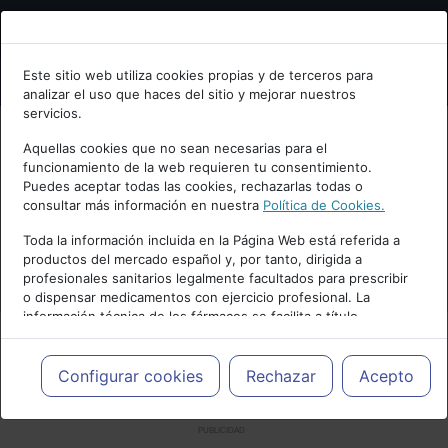
Bienvenid@ a psiquiatria.com
Este sitio web utiliza cookies propias y de terceros para
analizar el uso que haces del sitio y mejorar nuestros
Escribe tu Email
servicios.
Aquellas cookies que no sean necesarias para el
funcionamiento de la web requieren tu consentimiento.
Accede o regístrate con tu email.
Puedes aceptar todas las cookies, rechazarlas todas o
consultar más información en nuestra
Política de Cookies.
Toda la información incluida en la Página Web está referida a
productos del mercado español y, por tanto, dirigida a
Cancelar
profesionales sanitarios legalmente facultados para prescribir
o dispensar medicamentos con ejercicio profesional. La
información técnica de los fármacos se facilita a título
meramente informativo, siendo responsabilidad de los
profesionales facultados prescribir medicamentos y decidir, en
cada caso concreto, el tratamiento más adecuado a las
Configurar cookies
Rechazar
Acepto
necesidades del paciente.
PUBLICIDAD