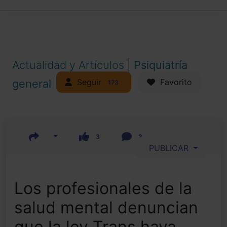
Actualidad y Artículos
|
Psiquiatría
Seguir
general
Favorito
173
3
2
PUBLICAR
Los profesionales de la
salud mental denuncian
que la ley Trans haya