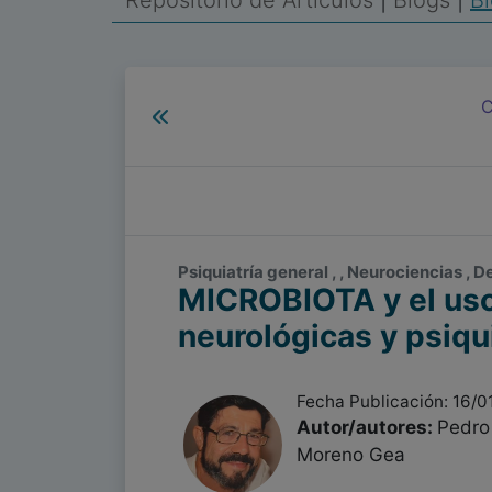
Repositorio de Artículos
|
Blogs
|
B
C
Psiquiatría general , , Neurociencias , 
MICROBIOTA y el us
neurológicas y psiqui
Fecha Publicación: 16/0
Autor/autores:
Pedro
Moreno Gea