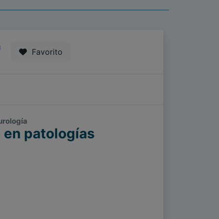
1
Favorito
urología
en patologías