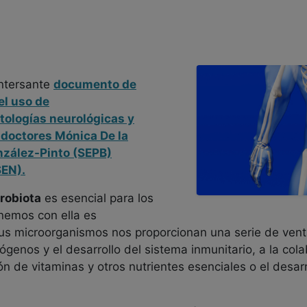
intersante
documento de
el uso de
ologías neurológicas y
s doctores Mónica De la
nzález-Pinto (SEPB)
SEN).
crobiota
es esencial para los
enemos con ella es
us microorganismos nos proporcionan una serie de vent
ógenos y el desarrollo del sistema inmunitario, a la col
ón de vitaminas y otros nutrientes esenciales o el desar