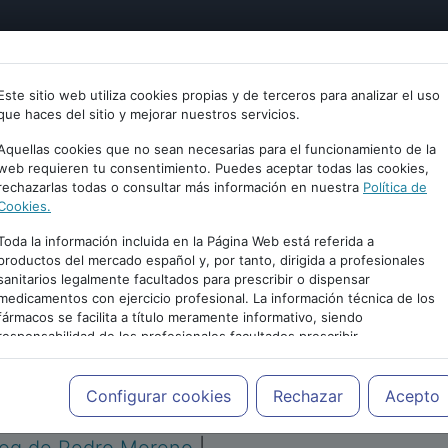
tría
Psicología
Neurociencia
Bienestar
Congreso
Este sitio web utiliza cookies propias y de terceros para analizar el uso
que haces del sitio y mejorar nuestros servicios.
Aquellas cookies que no sean necesarias para el funcionamiento de la
web requieren tu consentimiento. Puedes aceptar todas las cookies,
rechazarlas todas o consultar más información en nuestra
Política de
Cookies.
Toda la información incluida en la Página Web está referida a
productos del mercado español y, por tanto, dirigida a profesionales
sanitarios legalmente facultados para prescribir o dispensar
medicamentos con ejercicio profesional. La información técnica de los
PUBLICIDAD
fármacos se facilita a título meramente informativo, siendo
responsabilidad de los profesionales facultados prescribir
medicamentos y decidir, en cada caso concreto, el tratamiento más
adecuado a las necesidades del paciente.
Configurar cookies
Rechazar
Acepto