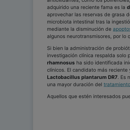
antioxidantes, como los polifenoles
adquirido una reciente fama es la
d
aprovechar las reservas de grasa 
microbiota intestinal tras la inges
mediante la disminución de
apopto
algunos neurotransmisores, por lo 
Si bien la administración de probió
investigación clínica respalda solo
rhamnosus
ha sido identificada in
clínicos. El candidato más recient
Lactobacillus plantarum DR7
. Es 
una mayor duración del
tratamient
Aquellos que estén interesados pu