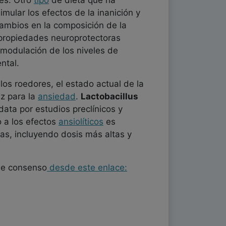
res. Otro
tipo
de dieta que ha
imular los efectos de la inanición y
ambios en la composición de la
a propiedades neuroprotectoras
 modulación de los niveles de
ntal.
los roedores, el estado actual de la
z para la
ansiedad
.
Lactobacillus
data por estudios preclínicos y
o a los efectos
ansiolíticos
es
pas, incluyendo dosis más altas y
de consenso
desde este enlace: