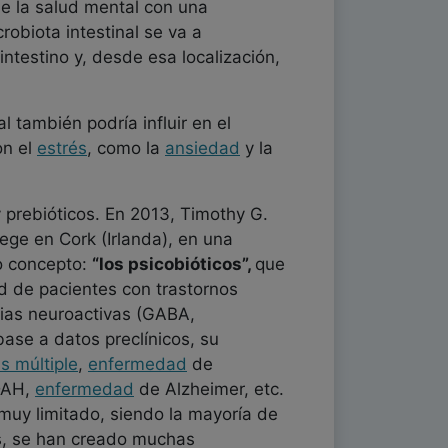
e la salud mental con una
crobiota intestinal se va a
 intestino y, desde esa localización,
 también podría influir en el
on el
estrés
, como la
ansiedad
y la
y prebióticos. En 2013, Timothy G.
lege en Cork (Irlanda), en una
vo concepto:
“los psicobióticos”,
que
d de pacientes con trastornos
ncias neuroactivas (GABA,
base a datos preclínicos, su
is múltiple
,
enfermedad
de
DAH,
enfermedad
de Alzheimer, etc.
 muy limitado, siendo la mayoría de
tes, se han creado muchas