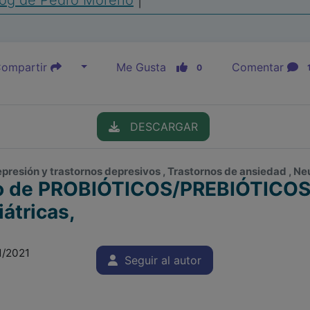
log de Pedro Moreno
|
ompartir
Me Gusta
Comentar
0
DESCARGAR
Depresión y trastornos depresivos , Trastornos de ansiedad , Ne
o de PROBIÓTICOS/PREBIÓTICOS 
átricas,
1/2021
Seguir al autor