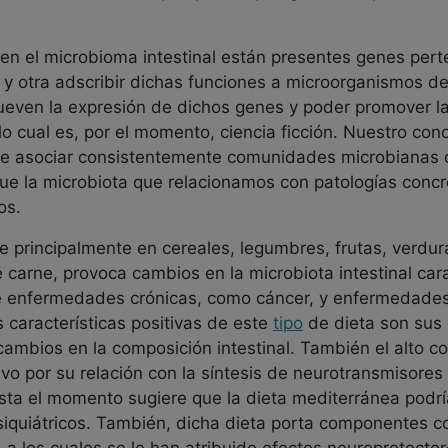
en el microbioma intestinal están presentes genes pert
a y otra adscribir dichas funciones a microorganismos d
even la expresión de dichos genes y poder promover la
o cual es, por el momento, ciencia ficción. Nuestro con
e asociar consistentemente comunidades microbianas c
 que la microbiota que relacionamos con patologías conc
os.
te principalmente en cereales, legumbres, frutas, ver
carne, provoca cambios en la microbiota intestinal cara
 enfermedades crónicas, como cáncer, y enfermedade
 características positivas de este
tipo
de dieta son sus 
cambios en la composición intestinal. También el alto c
vo por su relación con la síntesis de neurotransmisores
hasta el momento sugiere que la dieta mediterránea podr
quiátricos. También, dicha dieta porta componentes c