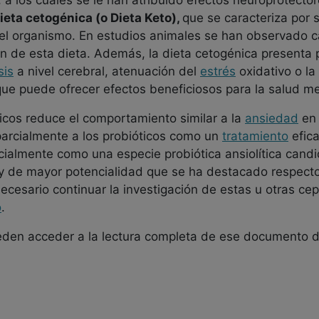
, a los cuales se le han atribuido efectos neuroprotecto
ieta cetogénica (o Dieta Keto),
que se caracteriza por s
del organismo. En estudios animales se han observado c
tión de esta dieta. Además, la dieta cetogénica present
sis
a nivel cerebral, atenuación del
estrés
oxidativo o la
que puede ofrecer efectos beneficiosos para la salud me
ticos reduce el comportamiento similar a la
ansiedad
en 
 parcialmente a los probióticos como un
tratamiento
efica
icialmente como una especie probiótica ansiolítica candi
e y de mayor potencialidad que se ha destacado respect
necesario continuar la investigación de estas u otras ce
o
.
eden acceder a la lectura completa de ese documento 