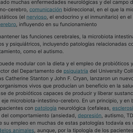
ionado muchas enfermedades neurológicas y del campo d
tino-cerebro,
comunicación
bidireccional, en el que la mi
táticos (el
nervioso
, el endocrino y el inmunitario) en el
cerebro
, influyendo en su funcionamiento
ntener las funciones cerebrales, la microbiota intestinal
os y psiquiátricos, incluyendo patologías relacionadas c
rtamiento, como el autismo.
 puede modular con la dieta y el empleo de probióticos 
ector del Departamento de
psiquiatría
del University Col
as Catherine Stanton y John F. Cryan, lanzaron un nue
organismos vivos que producían un beneficio en la salu
lase de probióticos capaces de producir y liberar susta
eje microbiota-intestino-cerebro. En un principio, y en 
n pacientes con
patología
neurológica (cefaleas,
escleros
nos del comportamiento (ansiedad,
depresión
, autismo, T
 de su empleo en muchas de estas patologías todavía es
elos animales
, aunque, por la tipología de los pacien