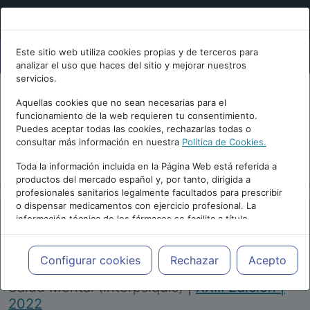
Este sitio web utiliza cookies propias y de terceros para
analizar el uso que haces del sitio y mejorar nuestros
servicios.
Aquellas cookies que no sean necesarias para el
funcionamiento de la web requieren tu consentimiento.
Puedes aceptar todas las cookies, rechazarlas todas o
consultar más información en nuestra
Política de Cookies.
PUBLICIDAD
Toda la información incluida en la Página Web está referida a
productos del mercado español y, por tanto, dirigida a
profesionales sanitarios legalmente facultados para prescribir
o dispensar medicamentos con ejercicio profesional. La
información técnica de los fármacos se facilita a título
meramente informativo, siendo responsabilidad de los
profesionales facultados prescribir medicamentos y decidir, en
Repositorio de Artículos
|
Congreso Virtual
cada caso concreto, el tratamiento más adecuado a las
Configurar cookies
Rechazar
Acepto
Internacional de Psiquiatría, Psicología y
necesidades del paciente.
Salud Mental (Interpsiquis)
|
XXIII Edición |
2022