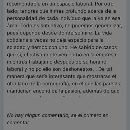
recomendable en un espacio laboral. Por otro
lado, tendrás que ir mas profundo acerca de la
personalidad de cada individuo que la ve en esa
área. Todo es subjetivo, no podemos generalizar,
pues depende desde donde se mire. La vida
cotidiana a veces no deja espacio para la
soledad y tiempo con uno. He sabido de casos
que si, efectivamente ven porno en la empresa
mientras trabajan o después de su horario
laboral y no po ello son deshonestos. . De tal
manera que sería interesante que mostraras el
otro lado de la pornografía, en el que las parejas
mantienen encendida la pasión, ademas de que
es sano cuando eres soltero y te gusta auto
satisfacerte.
Silvia Cristina Vera Rodriguez
No hay ningun comentario, se el primero en
Psicólogo - EE.UU.
comentar
Fecha: 02/07/2022