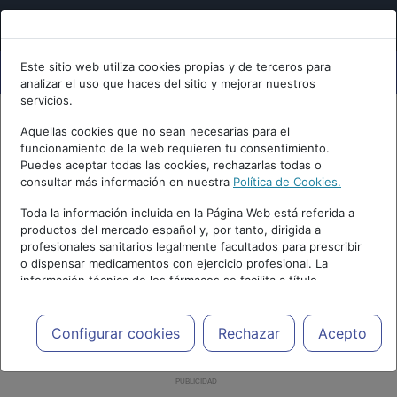
Este sitio web utiliza cookies propias y de terceros para
analizar el uso que haces del sitio y mejorar nuestros
servicios.
Aquellas cookies que no sean necesarias para el
funcionamiento de la web requieren tu consentimiento.
Puedes aceptar todas las cookies, rechazarlas todas o
consultar más información en nuestra
Política de Cookies.
Toda la información incluida en la Página Web está referida a
productos del mercado español y, por tanto, dirigida a
profesionales sanitarios legalmente facultados para prescribir
o dispensar medicamentos con ejercicio profesional. La
información técnica de los fármacos se facilita a título
meramente informativo, siendo responsabilidad de los
profesionales facultados prescribir medicamentos y decidir, en
cada caso concreto, el tratamiento más adecuado a las
Configurar cookies
Rechazar
Acepto
necesidades del paciente.
PUBLICIDAD