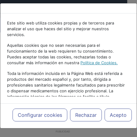
Este sitio web utiliza cookies propias y de terceros para
analizar el uso que haces del sitio y mejorar nuestros
servicios.
Aquellas cookies que no sean necesarias para el
funcionamiento de la web requieren tu consentimiento.
Puedes aceptar todas las cookies, rechazarlas todas o
consultar más información en nuestra
Política de Cookies.
Toda la información incluida en la Página Web está referida a
productos del mercado español y, por tanto, dirigida a
profesionales sanitarios legalmente facultados para prescribir
o dispensar medicamentos con ejercicio profesional. La
información técnica de los fármacos se facilita a título
meramente informativo, siendo responsabilidad de los
profesionales facultados prescribir medicamentos y decidir, en
cada caso concreto, el tratamiento más adecuado a las
Configurar cookies
Rechazar
Acepto
necesidades del paciente.
PUBLICIDAD