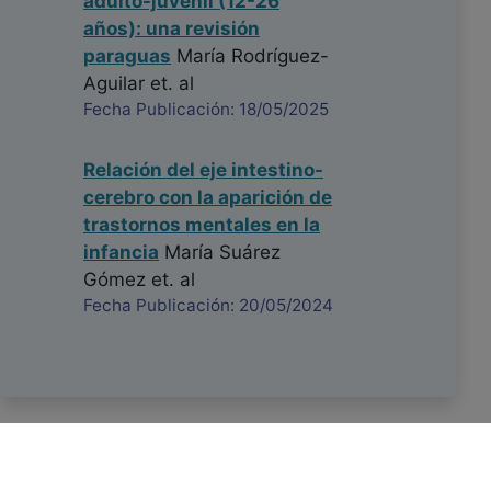
adulto-juvenil (12-26
años): una revisión
paraguas
María Rodríguez-
Aguilar
et. al
Fecha Publicación: 18/05/2025
Relación del eje intestino-
cerebro con la aparición de
trastornos mentales en la
infancia
María Suárez
Gómez
et. al
Fecha Publicación: 20/05/2024