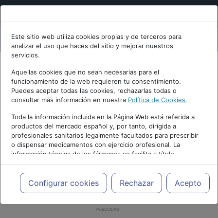
Este sitio web utiliza cookies propias y de terceros para
analizar el uso que haces del sitio y mejorar nuestros
servicios.
Aquellas cookies que no sean necesarias para el
funcionamiento de la web requieren tu consentimiento.
Puedes aceptar todas las cookies, rechazarlas todas o
consultar más información en nuestra
Política de Cookies.
Toda la información incluida en la Página Web está referida a
productos del mercado español y, por tanto, dirigida a
profesionales sanitarios legalmente facultados para prescribir
o dispensar medicamentos con ejercicio profesional. La
información técnica de los fármacos se facilita a título
meramente informativo, siendo responsabilidad de los
profesionales facultados prescribir medicamentos y decidir, en
cada caso concreto, el tratamiento más adecuado a las
Configurar cookies
Rechazar
Acepto
necesidades del paciente.
PUBLICIDAD