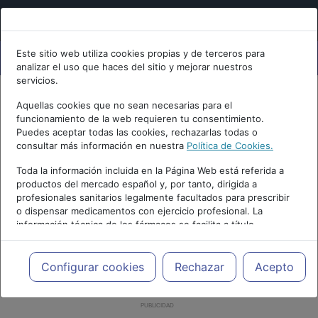
Este sitio web utiliza cookies propias y de terceros para
analizar el uso que haces del sitio y mejorar nuestros
servicios.
Aquellas cookies que no sean necesarias para el
funcionamiento de la web requieren tu consentimiento.
Puedes aceptar todas las cookies, rechazarlas todas o
consultar más información en nuestra
Política de Cookies.
Toda la información incluida en la Página Web está referida a
productos del mercado español y, por tanto, dirigida a
profesionales sanitarios legalmente facultados para prescribir
o dispensar medicamentos con ejercicio profesional. La
información técnica de los fármacos se facilita a título
meramente informativo, siendo responsabilidad de los
profesionales facultados prescribir medicamentos y decidir, en
cada caso concreto, el tratamiento más adecuado a las
Configurar cookies
Rechazar
Acepto
necesidades del paciente.
PUBLICIDAD