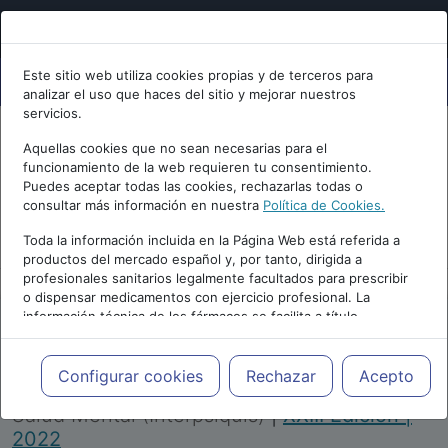
Este sitio web utiliza cookies propias y de terceros para
analizar el uso que haces del sitio y mejorar nuestros
servicios.
Aquellas cookies que no sean necesarias para el
funcionamiento de la web requieren tu consentimiento.
Puedes aceptar todas las cookies, rechazarlas todas o
consultar más información en nuestra
Política de Cookies.
PUBLICIDAD
Toda la información incluida en la Página Web está referida a
productos del mercado español y, por tanto, dirigida a
profesionales sanitarios legalmente facultados para prescribir
o dispensar medicamentos con ejercicio profesional. La
información técnica de los fármacos se facilita a título
meramente informativo, siendo responsabilidad de los
profesionales facultados prescribir medicamentos y decidir, en
Repositorio de Artículos
|
Congreso Virtual
cada caso concreto, el tratamiento más adecuado a las
Configurar cookies
Rechazar
Acepto
Internacional de Psiquiatría, Psicología y
necesidades del paciente.
Salud Mental (Interpsiquis)
|
XXIII Edición |
2022