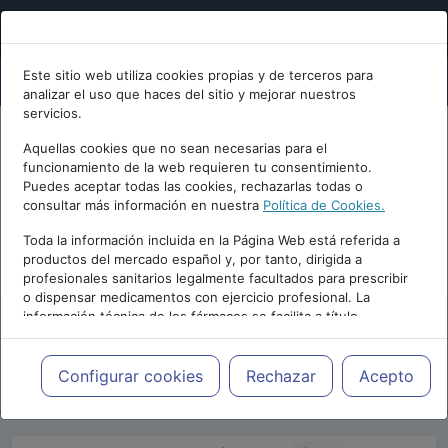
Este sitio web utiliza cookies propias y de terceros para
analizar el uso que haces del sitio y mejorar nuestros
servicios.
Aquellas cookies que no sean necesarias para el
funcionamiento de la web requieren tu consentimiento.
Puedes aceptar todas las cookies, rechazarlas todas o
consultar más información en nuestra
Política de Cookies.
PUBLICIDAD
Toda la información incluida en la Página Web está referida a
productos del mercado español y, por tanto, dirigida a
profesionales sanitarios legalmente facultados para prescribir
o dispensar medicamentos con ejercicio profesional. La
información técnica de los fármacos se facilita a título
meramente informativo, siendo responsabilidad de los
profesionales facultados prescribir medicamentos y decidir, en
Repositorio de Artículos
|
Blogs
|
Blog de
cada caso concreto, el tratamiento más adecuado a las
Configurar cookies
Rechazar
Acepto
psiquiatria.com
|
necesidades del paciente.