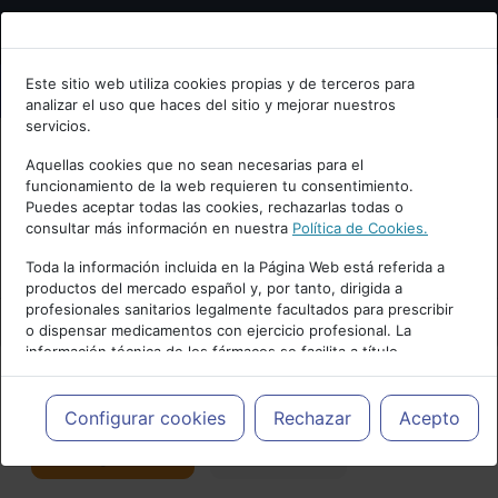
Bienvenid@ a psiquiatria.com
Este sitio web utiliza cookies propias y de terceros para
analizar el uso que haces del sitio y mejorar nuestros
Escribe tu Email
servicios.
Aquellas cookies que no sean necesarias para el
funcionamiento de la web requieren tu consentimiento.
Accede o regístrate con tu email.
Puedes aceptar todas las cookies, rechazarlas todas o
consultar más información en nuestra
Política de Cookies.
PUBLICIDAD
Toda la información incluida en la Página Web está referida a
productos del mercado español y, por tanto, dirigida a
Cancelar
profesionales sanitarios legalmente facultados para prescribir
o dispensar medicamentos con ejercicio profesional. La
información técnica de los fármacos se facilita a título
meramente informativo, siendo responsabilidad de los
profesionales facultados prescribir medicamentos y decidir, en
Actualidad y Artículos
|
TDAH
cada caso concreto, el tratamiento más adecuado a las
Configurar cookies
Rechazar
Acepto
necesidades del paciente.
Seguir
Favorito
115