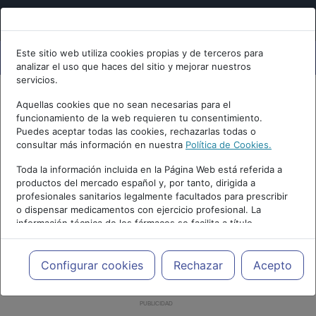
Este sitio web utiliza cookies propias y de terceros para
analizar el uso que haces del sitio y mejorar nuestros
servicios.
Aquellas cookies que no sean necesarias para el
funcionamiento de la web requieren tu consentimiento.
Puedes aceptar todas las cookies, rechazarlas todas o
consultar más información en nuestra
Política de Cookies.
Toda la información incluida en la Página Web está referida a
productos del mercado español y, por tanto, dirigida a
profesionales sanitarios legalmente facultados para prescribir
o dispensar medicamentos con ejercicio profesional. La
información técnica de los fármacos se facilita a título
meramente informativo, siendo responsabilidad de los
profesionales facultados prescribir medicamentos y decidir, en
cada caso concreto, el tratamiento más adecuado a las
Configurar cookies
Rechazar
Acepto
necesidades del paciente.
PUBLICIDAD