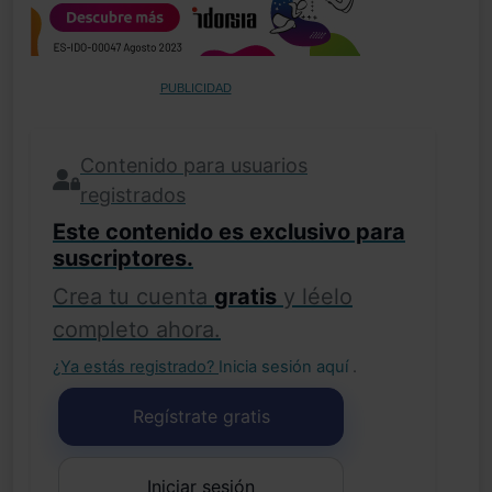
PUBLICIDAD
Contenido para usuarios
registrados
Este contenido es exclusivo para
suscriptores.
Crea tu cuenta
gratis
y léelo
completo ahora.
¿Ya estás registrado?
Inicia sesión aquí
.
Regístrate gratis
Iniciar sesión