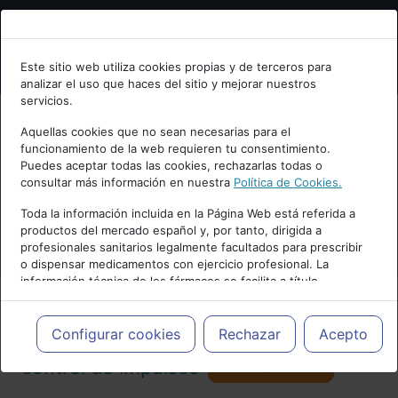
Bienvenid@ a psiquiatria.com
Este sitio web utiliza cookies propias y de terceros para
analizar el uso que haces del sitio y mejorar nuestros
Escribe tu Email
servicios.
Aquellas cookies que no sean necesarias para el
funcionamiento de la web requieren tu consentimiento.
Accede o regístrate con tu email.
Puedes aceptar todas las cookies, rechazarlas todas o
consultar más información en nuestra
Política de Cookies.
PUBLICIDAD
Toda la información incluida en la Página Web está referida a
productos del mercado español y, por tanto, dirigida a
Cancelar
profesionales sanitarios legalmente facultados para prescribir
o dispensar medicamentos con ejercicio profesional. La
información técnica de los fármacos se facilita a título
meramente informativo, siendo responsabilidad de los
profesionales facultados prescribir medicamentos y decidir, en
Actualidad y Artículos
|
Trastornos del
cada caso concreto, el tratamiento más adecuado a las
Configurar cookies
Rechazar
Acepto
necesidades del paciente.
Seguir
control de impulsos
87