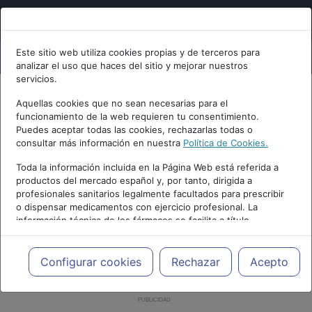
Este sitio web utiliza cookies propias y de terceros para
analizar el uso que haces del sitio y mejorar nuestros
servicios.
Aquellas cookies que no sean necesarias para el
funcionamiento de la web requieren tu consentimiento.
Puedes aceptar todas las cookies, rechazarlas todas o
consultar más información en nuestra
Política de Cookies.
Toda la información incluida en la Página Web está referida a
productos del mercado español y, por tanto, dirigida a
profesionales sanitarios legalmente facultados para prescribir
o dispensar medicamentos con ejercicio profesional. La
información técnica de los fármacos se facilita a título
meramente informativo, siendo responsabilidad de los
profesionales facultados prescribir medicamentos y decidir, en
cada caso concreto, el tratamiento más adecuado a las
Configurar cookies
Rechazar
Acepto
necesidades del paciente.
PUBLICIDAD