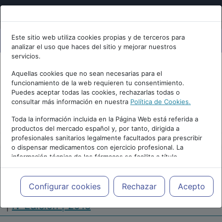
Este sitio web utiliza cookies propias y de terceros para
analizar el uso que haces del sitio y mejorar nuestros
servicios.
Aquellas cookies que no sean necesarias para el
funcionamiento de la web requieren tu consentimiento.
Puedes aceptar todas las cookies, rechazarlas todas o
consultar más información en nuestra
Política de Cookies.
PUBLICIDAD
Toda la información incluida en la Página Web está referida a
productos del mercado español y, por tanto, dirigida a
profesionales sanitarios legalmente facultados para prescribir
o dispensar medicamentos con ejercicio profesional. La
información técnica de los fármacos se facilita a título
meramente informativo, siendo responsabilidad de los
profesionales facultados prescribir medicamentos y decidir, en
Repositorio de Artículos
|
Congreso Virtual
cada caso concreto, el tratamiento más adecuado a las
Configurar cookies
Rechazar
Acepto
Internacional de Enfermería en Salud Mental
necesidades del paciente.
|
IV Edición | 2018