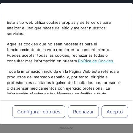
Este sitio web utiliza cookies propias y de terceros para
analizar el uso que haces del sitio y mejorar nuestros
servicios.
Aquellas cookies que no sean necesarias para el
funcionamiento de la web requieren tu consentimiento.
Puedes aceptar todas las cookies, rechazarlas todas o
consultar más información en nuestra
Política de Cookies.
Toda la información incluida en la Página Web está referida a
productos del mercado español y, por tanto, dirigida a
profesionales sanitarios legalmente facultados para prescribir
o dispensar medicamentos con ejercicio profesional. La
información técnica de los fármacos se facilita a título
meramente informativo, siendo responsabilidad de los
profesionales facultados prescribir medicamentos y decidir, en
cada caso concreto, el tratamiento más adecuado a las
Configurar cookies
Rechazar
Acepto
necesidades del paciente.
PUBLICIDAD