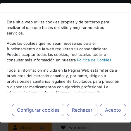
Bienvenid@ a psiquiatria.com
Este sitio web utiliza cookies propias y de terceros para
analizar el uso que haces del sitio y mejorar nuestros
Escribe tu Email
servicios.
Aquellas cookies que no sean necesarias para el
funcionamiento de la web requieren tu consentimiento.
Accede o regístrate con tu email.
Puedes aceptar todas las cookies, rechazarlas todas o
consultar más información en nuestra
Política de Cookies.
PUBLICIDAD
Toda la información incluida en la Página Web está referida a
productos del mercado español y, por tanto, dirigida a
Cancelar
profesionales sanitarios legalmente facultados para prescribir
o dispensar medicamentos con ejercicio profesional. La
información técnica de los fármacos se facilita a título
meramente informativo, siendo responsabilidad de los
profesionales facultados prescribir medicamentos y decidir, en
Actualidad y Artículos
|
Trastornos de
cada caso concreto, el tratamiento más adecuado a las
Configurar cookies
Rechazar
Acepto
necesidades del paciente.
la infancia y adolescencia
Seguir
Favorito
123