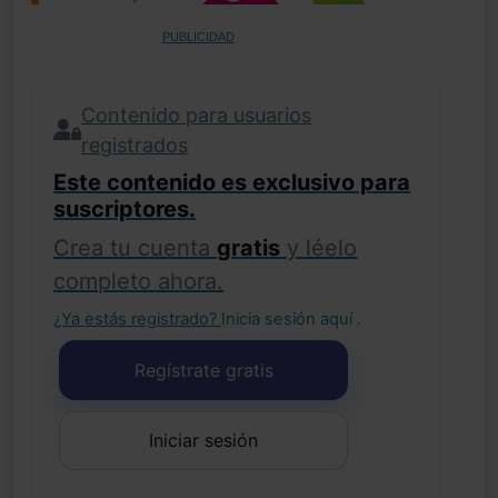
PUBLICIDAD
Contenido para usuarios
registrados
Este contenido es exclusivo para
suscriptores.
Crea tu cuenta
gratis
y léelo
completo ahora.
¿Ya estás registrado?
Inicia sesión aquí
.
Regístrate gratis
Iniciar sesión