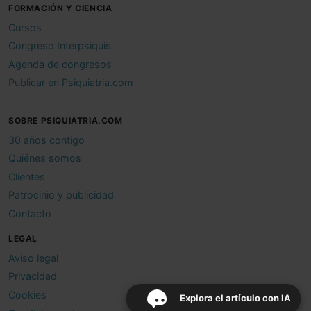
FORMACIÓN Y CIENCIA
Cursos
Congreso Interpsiquis
Agenda de congresos
Publicar en Psiquiatria.com
SOBRE PSIQUIATRIA.COM
30 años contigo
Quiénes somos
Clientes
Patrocinio y publicidad
Contacto
LEGAL
Aviso legal
Privacidad
Cookies
Explora el artículo con IA