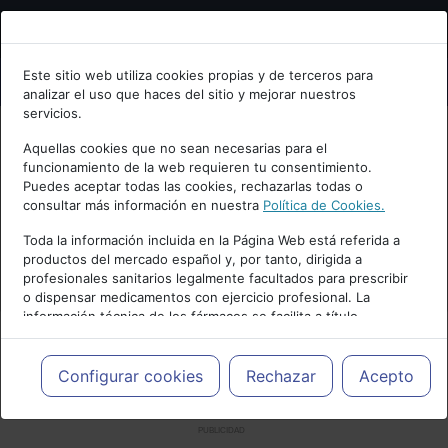
Bienvenid@ a psiquiatria.com
Este sitio web utiliza cookies propias y de terceros para
analizar el uso que haces del sitio y mejorar nuestros
Escribe tu Email
servicios.
Aquellas cookies que no sean necesarias para el
funcionamiento de la web requieren tu consentimiento.
Accede o regístrate con tu email.
Puedes aceptar todas las cookies, rechazarlas todas o
consultar más información en nuestra
Política de Cookies.
Toda la información incluida en la Página Web está referida a
productos del mercado español y, por tanto, dirigida a
Cancelar
profesionales sanitarios legalmente facultados para prescribir
o dispensar medicamentos con ejercicio profesional. La
información técnica de los fármacos se facilita a título
meramente informativo, siendo responsabilidad de los
profesionales facultados prescribir medicamentos y decidir, en
cada caso concreto, el tratamiento más adecuado a las
Configurar cookies
Rechazar
Acepto
necesidades del paciente.
PUBLICIDAD