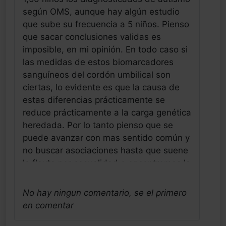
según OMS, aunque hay algún estudio
que sube su frecuencia a 5 niños. Pienso
que sacar conclusiones validas es
imposible, en mi opinión. En todo caso si
las medidas de estos biomarcadores
sanguíneos del cordón umbilical son
ciertas, lo evidente es que la causa de
estas diferencias prácticamente se
reduce prácticamente a la carga genética
heredada. Por lo tanto pienso que se
puede avanzar con mas sentido común y
no buscar asociaciones hasta que suene
la flauta por casualidad o encontremos la
aguja en el pajar porque nos la hayamos
pinchado. Soy poco optimista en la
No hay ningun comentario, se el primero
búsqueda de lo que nos ayude a
en comentar
entender la naturaleza humana diferente