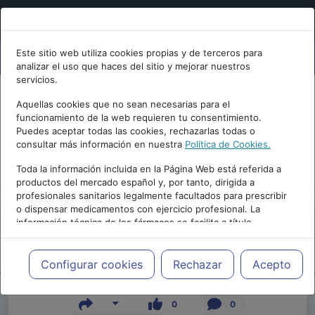
Este sitio web utiliza cookies propias y de terceros para
analizar el uso que haces del sitio y mejorar nuestros
servicios.
Aquellas cookies que no sean necesarias para el
funcionamiento de la web requieren tu consentimiento.
Puedes aceptar todas las cookies, rechazarlas todas o
consultar más información en nuestra
Política de Cookies.
PUBLICIDAD
Toda la información incluida en la Página Web está referida a
productos del mercado español y, por tanto, dirigida a
profesionales sanitarios legalmente facultados para prescribir
o dispensar medicamentos con ejercicio profesional. La
información técnica de los fármacos se facilita a título
meramente informativo, siendo responsabilidad de los
profesionales facultados prescribir medicamentos y decidir, en
Repositorio de Artículos
|
|
Edición |
cada caso concreto, el tratamiento más adecuado a las
Configurar cookies
Rechazar
Acepto
necesidades del paciente.
0
0