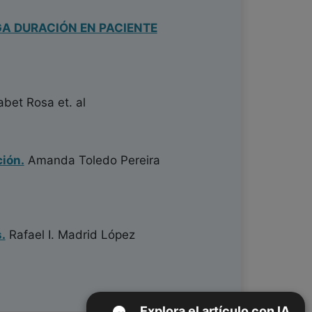
A DURACIÓN EN PACIENTE
abet Rosa
et. al
ción.
Amanda Toledo Pereira
.
Rafael I. Madrid López
Explora el artículo con IA