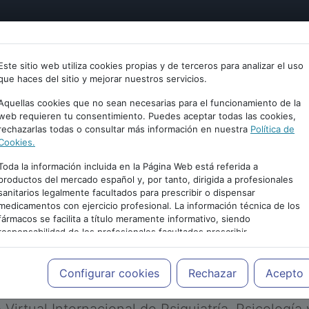
tría
Psicología
Neurociencia
Bienestar
Congreso
Este sitio web utiliza cookies propias y de terceros para analizar el uso
que haces del sitio y mejorar nuestros servicios.
Aquellas cookies que no sean necesarias para el funcionamiento de la
web requieren tu consentimiento. Puedes aceptar todas las cookies,
rechazarlas todas o consultar más información en nuestra
Política de
Cookies.
Toda la información incluida en la Página Web está referida a
productos del mercado español y, por tanto, dirigida a profesionales
sanitarios legalmente facultados para prescribir o dispensar
medicamentos con ejercicio profesional. La información técnica de los
PUBLICIDAD
fármacos se facilita a título meramente informativo, siendo
responsabilidad de los profesionales facultados prescribir
medicamentos y decidir, en cada caso concreto, el tratamiento más
adecuado a las necesidades del paciente.
Configurar cookies
Rechazar
Acepto