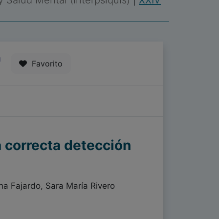
 y Salud Mental (Interpsiquis)
|
XXIV
1
Favorito
 correcta detección
a Fajardo, Sara María Rivero