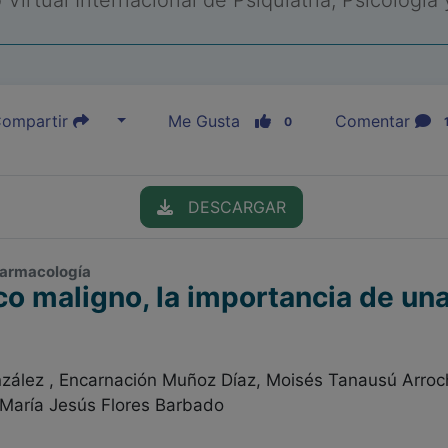
Virtual Internacional de Psiquiatría, Psicología
ompartir
Me Gusta
Comentar
0
DESCARGAR
cofarmacología
o maligno, la importancia de una
zález , Encarnación Muñoz Díaz, Moisés Tanausú Arroch
María Jesús Flores Barbado