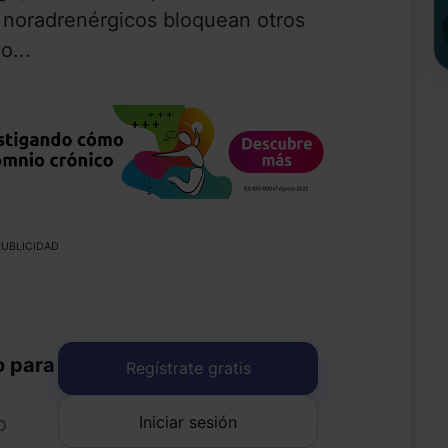
 noradrenérgicos bloquean otros
o...
UBLICIDAD
o para
Regístrate gratis
Iniciar sesión
o