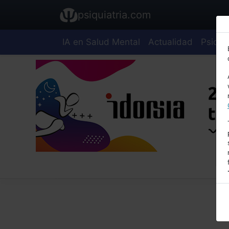
psiquiatria.com
IA en Salud Mental
Actualidad
Psiquia
E
A