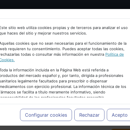
Bienvenid@ a psiquiatria.com
tría
Psicología
Neurociencia
Bienestar
Congreso
Este sitio web utiliza cookies propias y de terceros para analizar el uso
que haces del sitio y mejorar nuestros servicios.
scribe tu Email
Aquellas cookies que no sean necesarias para el funcionamiento de la
web requieren tu consentimiento. Puedes aceptar todas las cookies,
rechazarlas todas o consultar más información en nuestra
Política de
ccede o regístrate con tu email.
Cookies.
Toda la información incluida en la Página Web está referida a
productos del mercado español y, por tanto, dirigida a profesionales
sanitarios legalmente facultados para prescribir o dispensar
Cancelar
medicamentos con ejercicio profesional. La información técnica de los
PUBLICIDAD
fármacos se facilita a título meramente informativo, siendo
responsabilidad de los profesionales facultados prescribir
medicamentos y decidir, en cada caso concreto, el tratamiento más
adecuado a las necesidades del paciente.
Configurar cookies
Rechazar
Acepto