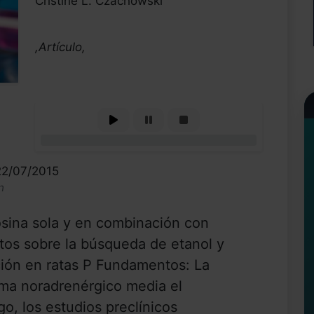
Cristine L. Czachowski
,Artículo,
0%
22/07/2015
n
sina sola y en combinación con
ctos sobre la búsqueda de etanol y
ción en ratas P Fundamentos: La
ema noradrenérgico media el
o, los estudios preclínicos