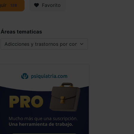
uir
Favorito
128
Áreas tematicas