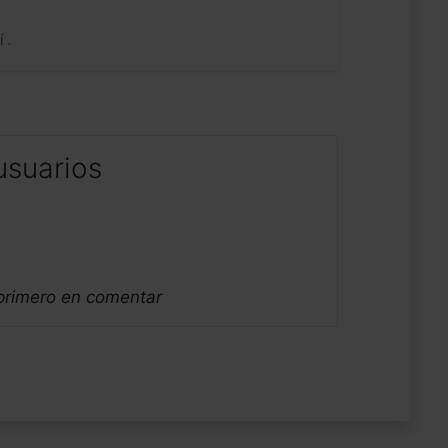
uí
.
usuarios
 primero en comentar