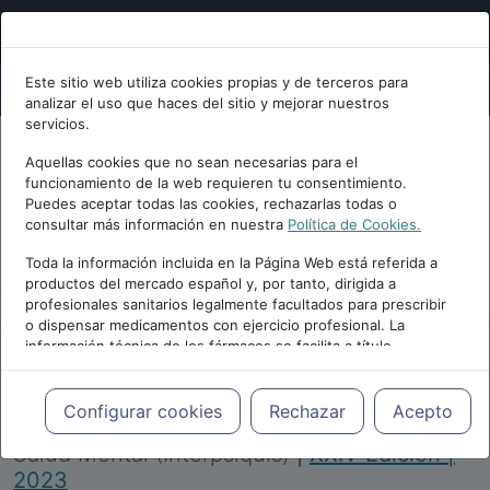
Este sitio web utiliza cookies propias y de terceros para
analizar el uso que haces del sitio y mejorar nuestros
servicios.
Aquellas cookies que no sean necesarias para el
funcionamiento de la web requieren tu consentimiento.
Puedes aceptar todas las cookies, rechazarlas todas o
consultar más información en nuestra
Política de Cookies.
PUBLICIDAD
Toda la información incluida en la Página Web está referida a
productos del mercado español y, por tanto, dirigida a
profesionales sanitarios legalmente facultados para prescribir
o dispensar medicamentos con ejercicio profesional. La
información técnica de los fármacos se facilita a título
meramente informativo, siendo responsabilidad de los
profesionales facultados prescribir medicamentos y decidir, en
Repositorio de Artículos
|
Congreso Virtual
cada caso concreto, el tratamiento más adecuado a las
Configurar cookies
Rechazar
Acepto
Internacional de Psiquiatría, Psicología y
necesidades del paciente.
Salud Mental (Interpsiquis)
|
XXIV Edición |
2023