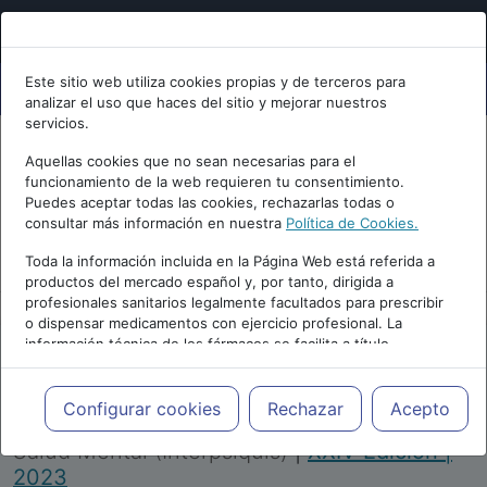
Este sitio web utiliza cookies propias y de terceros para
analizar el uso que haces del sitio y mejorar nuestros
servicios.
Aquellas cookies que no sean necesarias para el
funcionamiento de la web requieren tu consentimiento.
Puedes aceptar todas las cookies, rechazarlas todas o
consultar más información en nuestra
Política de Cookies.
PUBLICIDAD
Toda la información incluida en la Página Web está referida a
productos del mercado español y, por tanto, dirigida a
profesionales sanitarios legalmente facultados para prescribir
o dispensar medicamentos con ejercicio profesional. La
información técnica de los fármacos se facilita a título
meramente informativo, siendo responsabilidad de los
profesionales facultados prescribir medicamentos y decidir, en
Repositorio de Artículos
|
Congreso Virtual
cada caso concreto, el tratamiento más adecuado a las
Configurar cookies
Rechazar
Acepto
Internacional de Psiquiatría, Psicología y
necesidades del paciente.
Salud Mental (Interpsiquis)
|
XXIV Edición |
2023