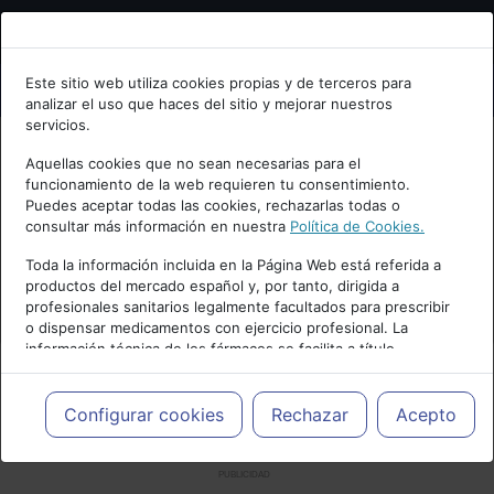
Bienvenid@ a psiquiatria.com
Este sitio web utiliza cookies propias y de terceros para
analizar el uso que haces del sitio y mejorar nuestros
Escribe tu Email
servicios.
Aquellas cookies que no sean necesarias para el
funcionamiento de la web requieren tu consentimiento.
Accede o regístrate con tu email.
Puedes aceptar todas las cookies, rechazarlas todas o
consultar más información en nuestra
Política de Cookies.
Toda la información incluida en la Página Web está referida a
productos del mercado español y, por tanto, dirigida a
Cancelar
profesionales sanitarios legalmente facultados para prescribir
o dispensar medicamentos con ejercicio profesional. La
información técnica de los fármacos se facilita a título
meramente informativo, siendo responsabilidad de los
profesionales facultados prescribir medicamentos y decidir, en
cada caso concreto, el tratamiento más adecuado a las
Configurar cookies
Rechazar
Acepto
necesidades del paciente.
PUBLICIDAD