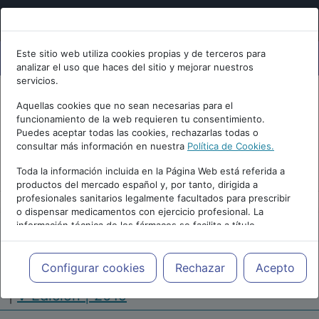
Este sitio web utiliza cookies propias y de terceros para
analizar el uso que haces del sitio y mejorar nuestros
servicios.
Aquellas cookies que no sean necesarias para el
funcionamiento de la web requieren tu consentimiento.
Puedes aceptar todas las cookies, rechazarlas todas o
consultar más información en nuestra
Política de Cookies.
PUBLICIDAD
Toda la información incluida en la Página Web está referida a
productos del mercado español y, por tanto, dirigida a
profesionales sanitarios legalmente facultados para prescribir
o dispensar medicamentos con ejercicio profesional. La
información técnica de los fármacos se facilita a título
meramente informativo, siendo responsabilidad de los
profesionales facultados prescribir medicamentos y decidir, en
Repositorio de Artículos
|
Congreso Virtual
cada caso concreto, el tratamiento más adecuado a las
Configurar cookies
Rechazar
Acepto
Internacional de Enfermería en Salud Mental
necesidades del paciente.
|
V Edición | 2019