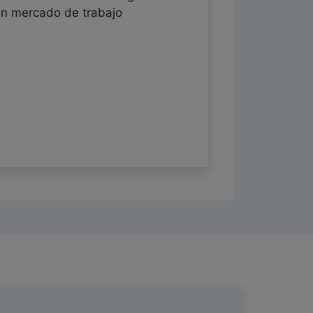
 un mercado de trabajo
 la Salud de la Universidad
n profunda, teórica y
contextos laborales. Esta
ienes estén interesados en
rapia ocupacional, trabajo