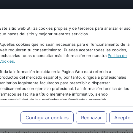
tría
Psicología
Neurociencia
Bienestar
Congreso
Este sitio web utiliza cookies propias y de terceros para analizar el uso
que haces del sitio y mejorar nuestros servicios.
Aquellas cookies que no sean necesarias para el funcionamiento de la
web requieren tu consentimiento. Puedes aceptar todas las cookies,
rechazarlas todas o consultar más información en nuestra
Política de
Cookies.
Toda la información incluida en la Página Web está referida a
productos del mercado español y, por tanto, dirigida a profesionales
sanitarios legalmente facultados para prescribir o dispensar
medicamentos con ejercicio profesional. La información técnica de los
PUBLICIDAD
fármacos se facilita a título meramente informativo, siendo
responsabilidad de los profesionales facultados prescribir
medicamentos y decidir, en cada caso concreto, el tratamiento más
adecuado a las necesidades del paciente.
Configurar cookies
Rechazar
Acepto