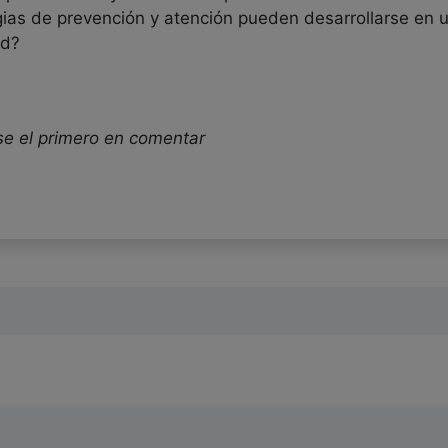
gias de prevención y atención pueden desarrollarse en
ad?
se el primero en comentar
Ergo-Motion Lab de la Escuela de Medicina y Ciencias de
ia) ha efectuado desde hace varios años una exploració
de adicción, automedicación y sobremedicación en los 
 tal aporte, la cual es altamente recomendable para qu
, psicología organizacional, psicología del trabajo, te
, entre otros campos científicos y profesonales.