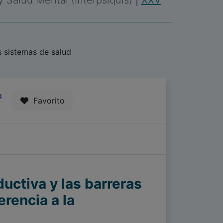
 y Salud Mental (Interpsiquis)
|
XXV
 sistemas de salud
4
Favorito
ductiva y las barreras
rencia a la