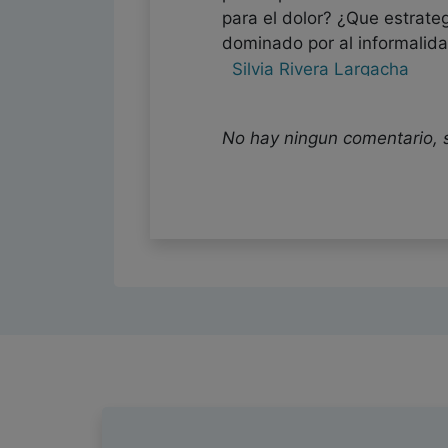
para el dolor? ¿Que estrate
dominado por al informalid
Silvia Rivera Largacha
Psicólogo - Colombia
Fecha: 28/05/2024
No hay ningun comentario, 
El Dr. Juan Castillo, en el 
del Rosario (Bogotá, Colomb
empírica, de los fenómenos 
ponencia es una síntesis de
temas como salud ocupacional
social en las organizaciones
Andrés M. Pérez-Acosta
Psicólogo - Colombia
Fecha: 28/05/2024