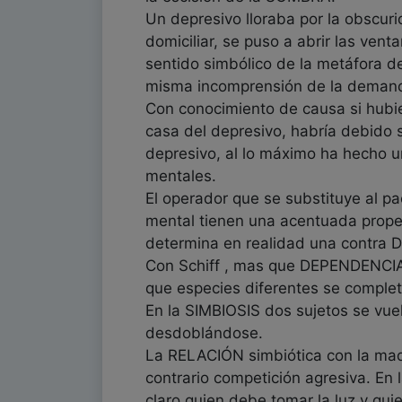
Un depresivo lloraba por la obscuri
domiciliar, se puso a abrir las ven
sentido simbólico de la metáfora de
misma incomprensión de la demanda
Con conocimiento de causa si hubies
casa del depresivo, habría debido s
depresivo, al lo máximo ha hecho u
mentales.
El operador que se substituye al 
mental tienen una acentuada prop
determina en realidad una contra 
Con Schiff , mas que DEPENDENCIA 
que especies diferentes se complet
En la SIMBIOSIS dos sujetos se vue
desdoblándose.
La RELACIÓN simbiótica con la mad
contrario competición agresiva. En 
claro quien debe tomar la luz y qu