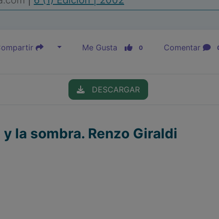
ia.com
|
6 (1) Edición | 2002
ompartir
Me Gusta
Comentar
0
DESCARGAR
 y la sombra. Renzo Giraldi