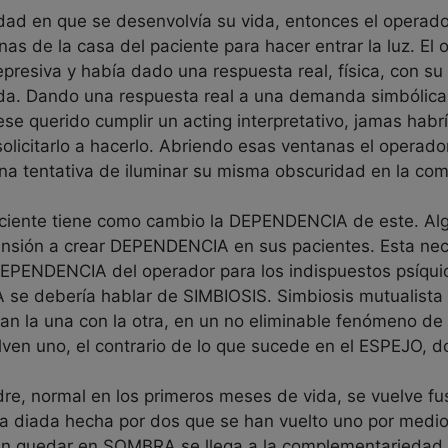
dad en que se desenvolvía su vida, entonces el operador
tanas de la casa del paciente para hacer entrar la luz. E
presiva y había dado una respuesta real, física, con su
. Dando una respuesta real a una demanda simbólica, 
e querido cumplir un acting interpretativo, jamas habrí
olicitarlo a hacerlo. Abriendo esas ventanas el operador
na tentativa de iluminar su misma obscuridad en la com
paciente tiene como cambio la DEPENDENCIA de este. Al
ensión a crear DEPENDENCIA en sus pacientes. Esta n
DEPENDENCIA del operador para los indispuestos psíqui
se debería hablar de SIMBIOSIS. Simbiosis mutualista 
an la una con la otra, en un no eliminable fenómeno de 
lven uno, el contrario de lo que sucede en el ESPEJO, d
re, normal en los primeros meses de vida, se vuelve f
la diada hecha por dos que se han vuelto uno por medio 
ien quedar en SOMBRA se llega a la complementariedad, 