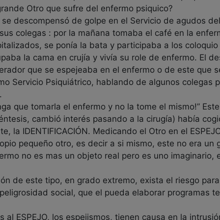
grande Otro que sufre del enfermo psiquico?
se descompensó de golpe en el Servicio de agudos del 
us colegas : por la mañana tomaba el café en la enfermer
talizados, se ponía la bata y participaba a los coloquio
upaba la cama en crujía y vivía su role de enfermo. El 
perador que se espejeaba en el enfermo o de este que s
o Servicio Psiquiátrico, hablando de algunos colegas psi
.
ga que tomarla el enfermo y no la tome el mismo!” Este 
ntesis, cambió interés pasando a la cirugía) había co
e, la IDENTIFICACIÓN. Medicando el Otro en el ESPEJO 
propio pequeño otro, es decir a si mismo, este no era 
fermo no es mas un objeto real pero es uno imaginario, 
n de este tipo, en grado extremo, exista el riesgo para 
 peligrosidad social, que el pueda elaborar programas ter
l ESPEJO, los espejismos, tienen causa en la intrusión 