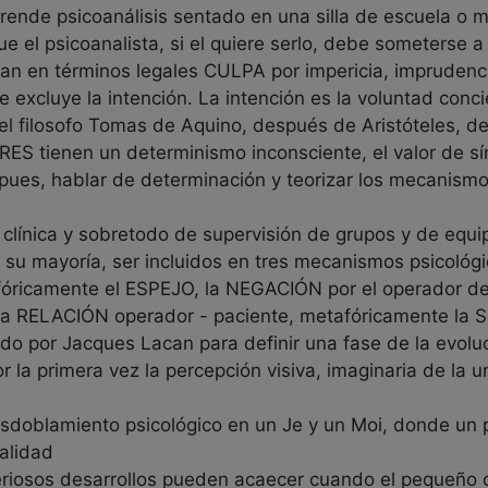
prende psicoanálisis sentado en una silla de escuela o 
 el psicoanalista, si el quiere serlo, debe someterse a 
n en términos legales CULPA por impericia, imprudencia
e excluye la intención. La intención es la voluntad conci
l filosofo Tomas de Aquino, después de Aristóteles, defi
ORES tienen un determinismo inconsciente, el valor de 
, pues, hablar de determinación y teorizar los mecani
clínica y sobretodo de supervisión de grupos y de equip
u mayoría, ser incluidos en tres mecanismos psicológi
fóricamente el ESPEJO, la NEGACIÓN por el operador de
a RELACIÓN operador - paciente, metafóricamente la
do por Jacques Lacan para definir una fase de la evoluc
r la primera vez la percepción visiva, imaginaria de la 
sdoblamiento psicológico en un Je y un Moi, donde un p
alidad
riosos desarrollos pueden acaecer cuando el pequeño o