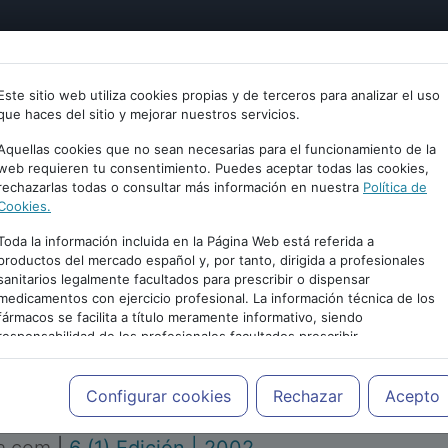
tría
Psicología
Neurociencia
Bienestar
Congreso
Este sitio web utiliza cookies propias y de terceros para analizar el uso
que haces del sitio y mejorar nuestros servicios.
Aquellas cookies que no sean necesarias para el funcionamiento de la
web requieren tu consentimiento. Puedes aceptar todas las cookies,
rechazarlas todas o consultar más información en nuestra
Política de
Cookies.
Toda la información incluida en la Página Web está referida a
productos del mercado español y, por tanto, dirigida a profesionales
sanitarios legalmente facultados para prescribir o dispensar
medicamentos con ejercicio profesional. La información técnica de los
PUBLICIDAD
fármacos se facilita a título meramente informativo, siendo
responsabilidad de los profesionales facultados prescribir
medicamentos y decidir, en cada caso concreto, el tratamiento más
adecuado a las necesidades del paciente.
Configurar cookies
Rechazar
Acepto