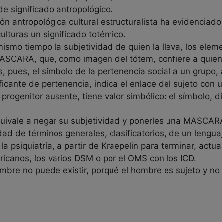
 significado antropológico.
n antropológica cultural estructuralista ha evidenciado 
lturas un significado totémico.
smo tiempo la subjetividad de quien la lleva, los eleme
MASCARA, que, como imagen del tótem, confiere a quien l
pues, el símbolo de la pertenencia social a un grupo, a
nificante de pertenencia, indica el enlace del sujeto con 
ogenitor ausente, tiene valor simbólico: el símbolo, di
quivale a negar su subjetividad y ponerles una MASCAR
dad de términos generales, clasificatorios, de un lenguaj
la psiquiatría, a partir de Kraepelin para terminar, act
ricanos, los varios DSM o por el OMS con los ICD.
bre no puede existir, porqué el hombre es sujeto y no o