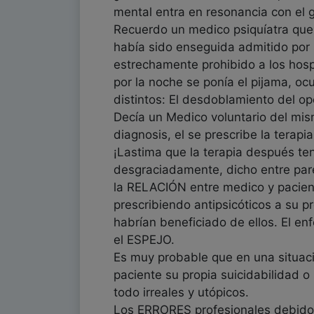
mental entra en resonancia con el 
Recuerdo un medico psiquíatra que 
había sido enseguida admitido por s
estrechamente prohibido a los hospi
por la noche se ponía el pijama, oc
distintos: El desdoblamiento del o
Decía un Medico voluntario del mism
diagnosis, el se prescribe la terapia
¡Lastima que la terapia después ten
desgraciadamente, dicho entre paré
la RELACIÓN entre medico y pacient
prescribiendo antipsicóticos a su 
habrían beneficiado de ellos. El en
el ESPEJO.
Es muy probable que en una situació
paciente su propia suicidabilidad o
todo irreales y utópicos.
Los ERRORES profesionales debidos a