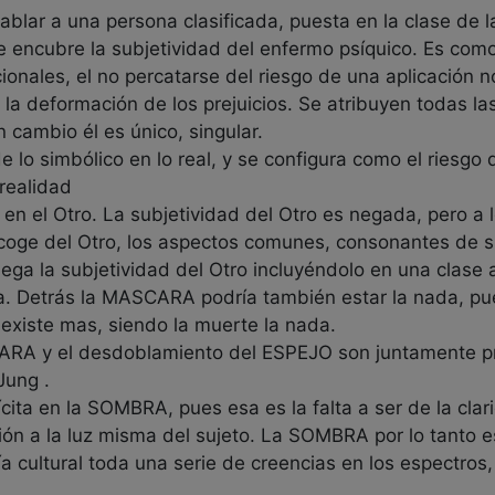
hablar a una persona clasificada, puesta en la clase de l
encubre la subjetividad del enfermo psíquico. Es como 
onales, el no percatarse del riesgo de una aplicación n
a deformación de los prejuicios. Se atribuyen todas las
n cambio él es único, singular.
 lo simbólico en lo real, y se configura como el riesgo
 realidad
 en el Otro. La subjetividad del Otro es negada, pero a
coge del Otro, los aspectos comunes, consonantes de su
 la subjetividad del Otro incluyéndolo en una clase a
ra. Detrás la MASCARA podría también estar la nada, pu
 existe mas, siendo la muerte la nada.
RA y el desdoblamiento del ESPEJO son juntamente pre
Jung .
ícita en la SOMBRA, pues esa es la falta a ser de la clar
ón a la luz misma del sujeto. La SOMBRA por lo tanto es 
ía cultural toda una serie de creencias en los espectros,