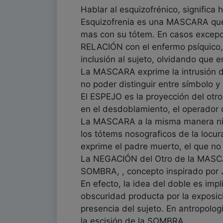
Hablar al esquizofrénico, significa 
Esquizofrenia es una MASCARA que 
mas con su tótem. En casos excepci
RELACIÓN con el enfermo psíquico, l
inclusión al sujeto, olvidando que e
La MASCARA exprime la intrusión de
no poder distinguir entre símbolo y
El ESPEJO es la proyección del otro
en el desdoblamiento, el operador 
La MASCARA a la misma manera niega
los tótems nosograficos de la locu
exprime el padre muerto, el que no
La NEGACIÓN del Otro de la MASCA
SOMBRA, , concepto inspirado por 
En efecto, la idea del doble es impl
obscuridad producta por la exposici
presencia del sujeto. En antropolog
la escisión de la SOMBRA.