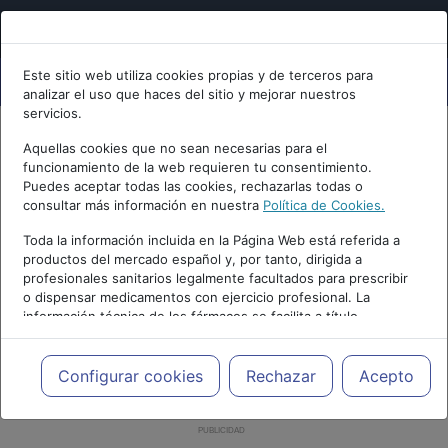
Este sitio web utiliza cookies propias y de terceros para
analizar el uso que haces del sitio y mejorar nuestros
servicios.
Aquellas cookies que no sean necesarias para el
funcionamiento de la web requieren tu consentimiento.
Puedes aceptar todas las cookies, rechazarlas todas o
consultar más información en nuestra
Política de Cookies.
Toda la información incluida en la Página Web está referida a
productos del mercado español y, por tanto, dirigida a
profesionales sanitarios legalmente facultados para prescribir
o dispensar medicamentos con ejercicio profesional. La
información técnica de los fármacos se facilita a título
meramente informativo, siendo responsabilidad de los
profesionales facultados prescribir medicamentos y decidir, en
cada caso concreto, el tratamiento más adecuado a las
Configurar cookies
Rechazar
Acepto
necesidades del paciente.
PUBLICIDAD