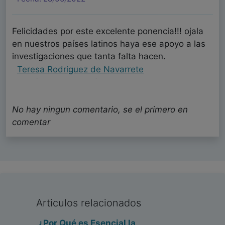
Felicidades por este excelente ponencia!!! ojala
en nuestros países latinos haya ese apoyo a las
investigaciones que tanta falta hacen.
Teresa Rodriguez de Navarrete
Psicólogo - Panamá
Fecha: 27/05/2022
No hay ningun comentario, se el primero en
comentar
Estimado compañero, muchas gracias por su
amable comentario. Me alegra enormemente que
la presentación le sirviese de la manera en que
cuenta. Estará de acuerdo conmigo en que la
mejor parte de nuestro trabajo es saber que
tiene un efecto sobre las personas, así es que
quedamos muy agradecidos con que nos lo haya
Articulos relacionados
hecho saber.
¿Por Qué es Esencial la