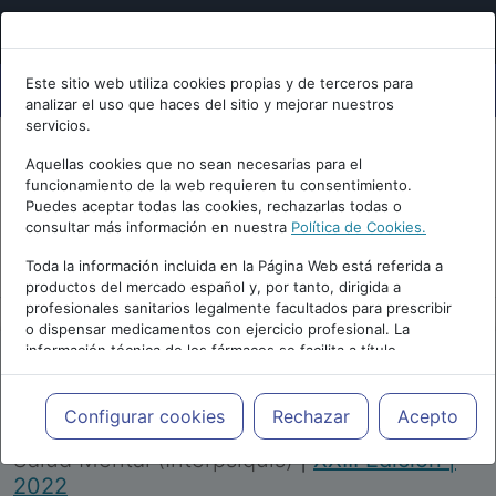
Este sitio web utiliza cookies propias y de terceros para
analizar el uso que haces del sitio y mejorar nuestros
servicios.
Aquellas cookies que no sean necesarias para el
funcionamiento de la web requieren tu consentimiento.
Puedes aceptar todas las cookies, rechazarlas todas o
consultar más información en nuestra
Política de Cookies.
PUBLICIDAD
Toda la información incluida en la Página Web está referida a
productos del mercado español y, por tanto, dirigida a
profesionales sanitarios legalmente facultados para prescribir
o dispensar medicamentos con ejercicio profesional. La
información técnica de los fármacos se facilita a título
meramente informativo, siendo responsabilidad de los
profesionales facultados prescribir medicamentos y decidir, en
Repositorio de Artículos
|
Congreso Virtual
cada caso concreto, el tratamiento más adecuado a las
Configurar cookies
Rechazar
Acepto
Internacional de Psiquiatría, Psicología y
necesidades del paciente.
Salud Mental (Interpsiquis)
|
XXIII Edición |
2022