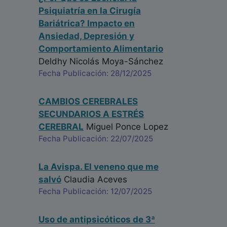
Iraida Delhom Peris
Psiquiatría en la Cirugía
Profesional - España
Bariátrica? Impacto en
Fecha: 27/05/2022
Ansiedad, Depresión y
Comportamiento Alimentario
Deldhy Nicolás Moya-Sánchez
Excelente ejemplo de psicología basada en la
Fecha Publicación: 28/12/2025
evidencia. Les confieso que, además, tuvo para
mí un valor terapéutico pues había tenido ayer un
CAMBIOS CEREBRALES
día espantoso, que me hizo asomar síntomas.
SECUNDARIOS A ESTRÉS
Luego de la presentación de Iraida, quedé
CEREBRAL
Miguel Ponce Lopez
renovado. Felicitaciones al equipo de
Fecha Publicación: 22/07/2025
investigadores de Valencia y adelante con esta
línea tan relevante en tiempos tan desafiantes.
La Avispa. El veneno que me
Andrés M. Pérez-Acosta
salvó
Claudia Aceves
Psicólogo - Colombia
Fecha Publicación: 12/07/2025
Fecha: 27/05/2022
Uso de antipsicóticos de 3ª