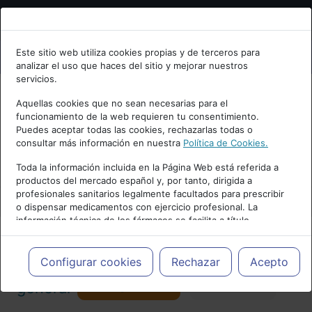
Bienvenid@ a psiquiatria.com
Este sitio web utiliza cookies propias y de terceros para
analizar el uso que haces del sitio y mejorar nuestros
Escribe tu Email
servicios.
Aquellas cookies que no sean necesarias para el
funcionamiento de la web requieren tu consentimiento.
Accede o regístrate con tu email.
Puedes aceptar todas las cookies, rechazarlas todas o
consultar más información en nuestra
Política de Cookies.
PUBLICIDAD
Toda la información incluida en la Página Web está referida a
productos del mercado español y, por tanto, dirigida a
Cancelar
profesionales sanitarios legalmente facultados para prescribir
o dispensar medicamentos con ejercicio profesional. La
información técnica de los fármacos se facilita a título
meramente informativo, siendo responsabilidad de los
profesionales facultados prescribir medicamentos y decidir, en
Actualidad y Artículos
|
Psiquiatría
cada caso concreto, el tratamiento más adecuado a las
Configurar cookies
Rechazar
Acepto
necesidades del paciente.
Seguir
general
Favorito
173