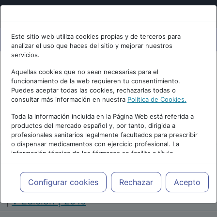
Este sitio web utiliza cookies propias y de terceros para
analizar el uso que haces del sitio y mejorar nuestros
servicios.
Aquellas cookies que no sean necesarias para el
funcionamiento de la web requieren tu consentimiento.
Puedes aceptar todas las cookies, rechazarlas todas o
consultar más información en nuestra
Política de Cookies.
PUBLICIDAD
Toda la información incluida en la Página Web está referida a
productos del mercado español y, por tanto, dirigida a
profesionales sanitarios legalmente facultados para prescribir
o dispensar medicamentos con ejercicio profesional. La
información técnica de los fármacos se facilita a título
meramente informativo, siendo responsabilidad de los
profesionales facultados prescribir medicamentos y decidir, en
Repositorio de Artículos
|
Congreso Virtual
cada caso concreto, el tratamiento más adecuado a las
Configurar cookies
Rechazar
Acepto
Internacional de Enfermería en Salud Mental
necesidades del paciente.
|
V Edición | 2019