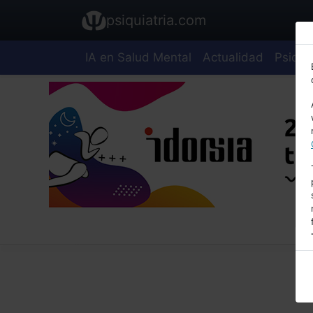
psiquiatria.com
IA en Salud Mental
Actualidad
Psiquia
E
A