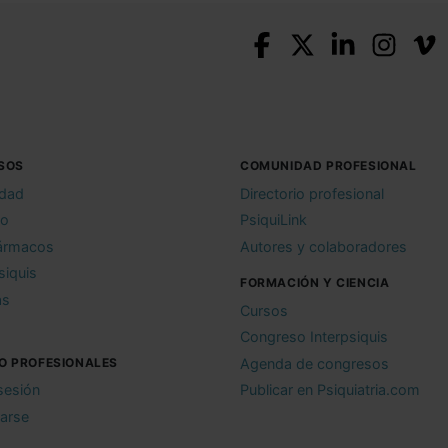
SOS
COMUNIDAD PROFESIONAL
idad
Directorio profesional
io
PsiquiLink
ármacos
Autores y colaboradores
siquis
FORMACIÓN Y CIENCIA
as
Cursos
Congreso Interpsiquis
O PROFESIONALES
Agenda de congresos
 sesión
Publicar en Psiquiatria.com
rarse