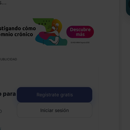
...
UBLICIDAD
o para
Regístrate gratis
Iniciar sesión
o
uí
.