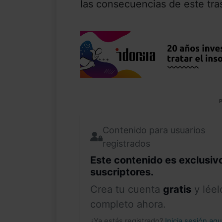
las consecuencias de este tras
P
Contenido para usuarios
registrados
Este contenido es exclusiv
suscriptores.
Crea tu cuenta
gratis
y léel
completo ahora.
¿Ya estás registrado?
Inicia sesión aq