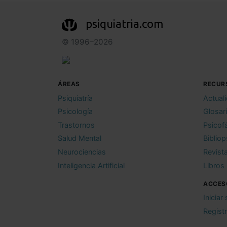
psiquiatria.com
© 1996–2026
ÁREAS
RECUR
Psiquiatría
Actual
Psicología
Glosar
Trastornos
Psicof
Salud Mental
Bibliop
Neurociencias
Revist
Inteligencia Artificial
Libros
ACCES
Iniciar
Regist