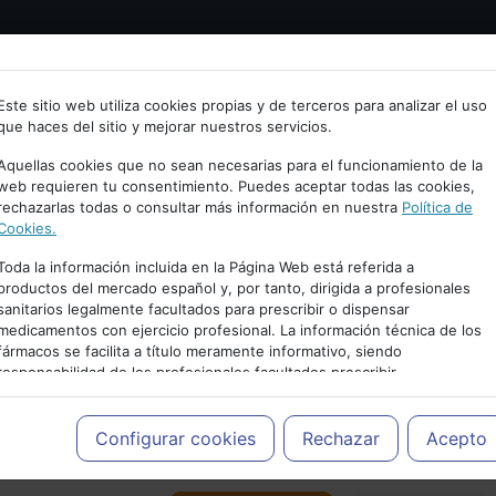
Bienvenid@ a psiquiatria.com
tría
Psicología
Neurociencia
Bienestar
Congreso
Este sitio web utiliza cookies propias y de terceros para analizar el uso
que haces del sitio y mejorar nuestros servicios.
scribe tu Email
Aquellas cookies que no sean necesarias para el funcionamiento de la
web requieren tu consentimiento. Puedes aceptar todas las cookies,
rechazarlas todas o consultar más información en nuestra
Política de
ccede o regístrate con tu email.
Cookies.
Toda la información incluida en la Página Web está referida a
productos del mercado español y, por tanto, dirigida a profesionales
sanitarios legalmente facultados para prescribir o dispensar
Cancelar
medicamentos con ejercicio profesional. La información técnica de los
PUBLICIDAD
fármacos se facilita a título meramente informativo, siendo
responsabilidad de los profesionales facultados prescribir
medicamentos y decidir, en cada caso concreto, el tratamiento más
adecuado a las necesidades del paciente.
Configurar cookies
Rechazar
Acepto