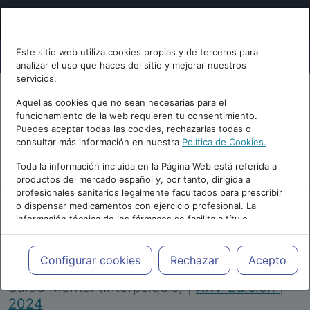
Este sitio web utiliza cookies propias y de terceros para
analizar el uso que haces del sitio y mejorar nuestros
servicios.
Aquellas cookies que no sean necesarias para el
funcionamiento de la web requieren tu consentimiento.
Puedes aceptar todas las cookies, rechazarlas todas o
consultar más información en nuestra
Política de Cookies.
PUBLICIDAD
Toda la información incluida en la Página Web está referida a
productos del mercado español y, por tanto, dirigida a
profesionales sanitarios legalmente facultados para prescribir
o dispensar medicamentos con ejercicio profesional. La
información técnica de los fármacos se facilita a título
meramente informativo, siendo responsabilidad de los
profesionales facultados prescribir medicamentos y decidir, en
Repositorio de Artículos
|
Congreso Virtual
cada caso concreto, el tratamiento más adecuado a las
Configurar cookies
Rechazar
Acepto
Internacional de Psiquiatría, Psicología y
necesidades del paciente.
Salud Mental (Interpsiquis)
|
XXV Edición |
2024