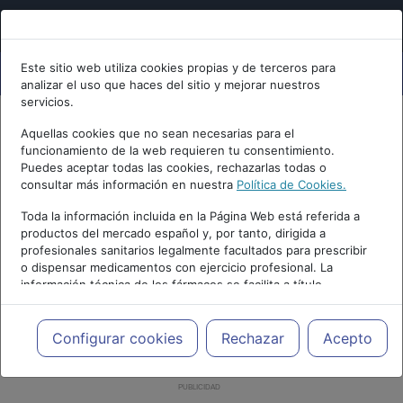
Este sitio web utiliza cookies propias y de terceros para
analizar el uso que haces del sitio y mejorar nuestros
servicios.
Aquellas cookies que no sean necesarias para el
funcionamiento de la web requieren tu consentimiento.
Puedes aceptar todas las cookies, rechazarlas todas o
consultar más información en nuestra
Política de Cookies.
Toda la información incluida en la Página Web está referida a
productos del mercado español y, por tanto, dirigida a
profesionales sanitarios legalmente facultados para prescribir
o dispensar medicamentos con ejercicio profesional. La
información técnica de los fármacos se facilita a título
meramente informativo, siendo responsabilidad de los
profesionales facultados prescribir medicamentos y decidir, en
cada caso concreto, el tratamiento más adecuado a las
Configurar cookies
Rechazar
Acepto
necesidades del paciente.
PUBLICIDAD