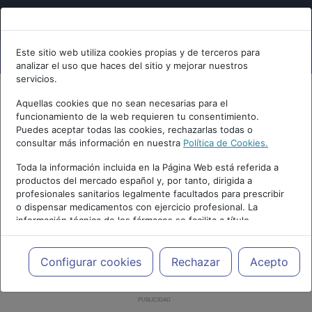
Este sitio web utiliza cookies propias y de terceros para
analizar el uso que haces del sitio y mejorar nuestros
servicios.
Aquellas cookies que no sean necesarias para el
funcionamiento de la web requieren tu consentimiento.
Puedes aceptar todas las cookies, rechazarlas todas o
consultar más información en nuestra
Política de Cookies.
Toda la información incluida en la Página Web está referida a
productos del mercado español y, por tanto, dirigida a
profesionales sanitarios legalmente facultados para prescribir
o dispensar medicamentos con ejercicio profesional. La
información técnica de los fármacos se facilita a título
meramente informativo, siendo responsabilidad de los
profesionales facultados prescribir medicamentos y decidir, en
cada caso concreto, el tratamiento más adecuado a las
Configurar cookies
Rechazar
Acepto
necesidades del paciente.
PUBLICIDAD