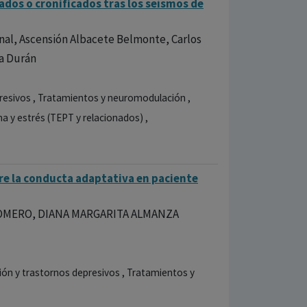
dos o cronificados tras los seísmos de
rnal, Ascensión Albacete Belmonte, Carlos
a Durán
presivos , Tratamientos y neuromodulación ,
a y estrés (TEPT y relacionados) ,
re la conducta adaptativa en paciente
 ROMERO, DIANA MARGARITA ALMANZA
sión y trastornos depresivos , Tratamientos y