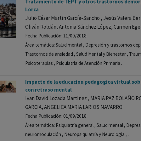
Tratamiento de TEPT y otros trastornos demora
Lorca
Julio César Martín García-Sancho , Jesús Valera Be
Oliván Roldán, Antonia Sánchez López, Carmen Ege
Fecha Publicación: 11/09/2018
Área temática: Salud mental , Depresión y trastornos de
Trastornos de ansiedad , Salud Mental y Bienestar , Traum
Psicoterapias , Psiquiatría de Atención Primaria .
Impacto de la educacion pedagogica virtual sob
con retraso mental
Ivan David Lozada Martínez , MARIA PAZ BOLAÑO
GARCIA, ANGELICA MARIA LARIOS NAVARRO
Fecha Publicación: 01/09/2018
Área temática: Psiquiatría general , Salud mental , Depre
neuromodulación , Neuropsiquiatría y Neurología , .