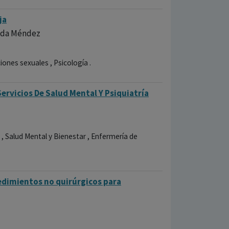
ja
lada Méndez
iones sexuales , Psicología .
ervicios De Salud Mental Y Psiquiatría
, Salud Mental y Bienestar , Enfermería de
cedimientos no quirúrgicos para