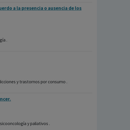
uerdo a la presencia o ausencia de los
gía .
dicciones y trastornos por consumo .
áncer.
sicooncología y paliativos .