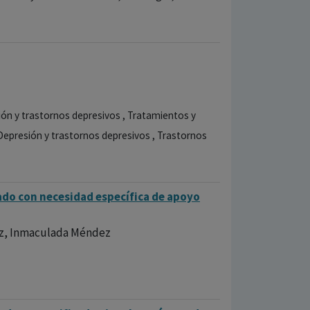
ión y trastornos depresivos , Tratamientos y
Depresión y trastornos depresivos , Trastornos
ado con necesidad específica de apoyo
ez, Inmaculada Méndez