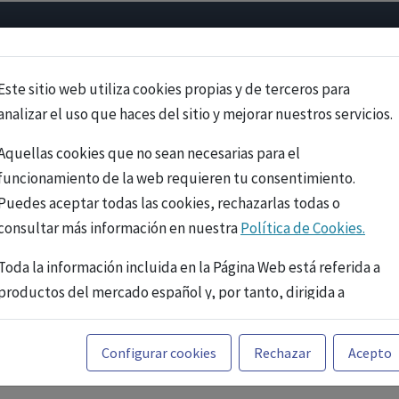
Psicología
Neurociencia
Bienestar
Congreso
Cursos
Este sitio web utiliza cookies propias y de terceros para
analizar el uso que haces del sitio y mejorar nuestros servicios.
Aquellas cookies que no sean necesarias para el
funcionamiento de la web requieren tu consentimiento.
Puedes aceptar todas las cookies, rechazarlas todas o
consultar más información en nuestra
Política de Cookies.
Toda la información incluida en la Página Web está referida a
productos del mercado español y, por tanto, dirigida a
profesionales sanitarios legalmente facultados para
prescribir o dispensar medicamentos con ejercicio
PUBLICIDAD
Configurar cookies
Rechazar
Acepto
profesional. La información técnica de los fármacos se facilita
a título meramente informativo, siendo responsabilidad de