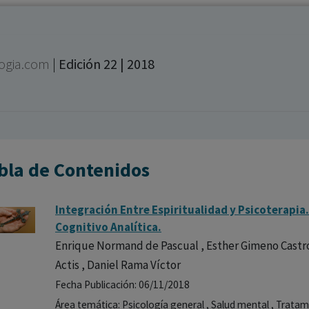
los profesionales facultados prescribir medicamentos y
decidir, en cada caso concreto, el tratamiento más adecuado
a las necesidades del paciente.
logia.com
|
Edición 22 | 2018
bla de Contenidos
Integración Entre Espiritualidad y Psicoterapia
Cognitivo Analítica.
Enrique Normand de Pascual , Esther Gimeno Castro ,
Actis , Daniel Rama Víctor
Fecha Publicación: 06/11/2018
Área temática: Psicología general , Salud mental , Trata