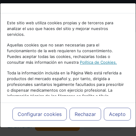
Bienvenid@ a psiquiatria.com
Este sitio web utiliza cookies propias y de terceros para
analizar el uso que haces del sitio y mejorar nuestros
Escribe tu Email
servicios.
Aquellas cookies que no sean necesarias para el
funcionamiento de la web requieren tu consentimiento.
Accede o regístrate con tu email.
Puedes aceptar todas las cookies, rechazarlas todas o
consultar más información en nuestra
Política de Cookies.
PUBLICIDAD
Toda la información incluida en la Página Web está referida a
productos del mercado español y, por tanto, dirigida a
Cancelar
profesionales sanitarios legalmente facultados para prescribir
o dispensar medicamentos con ejercicio profesional. La
información técnica de los fármacos se facilita a título
meramente informativo, siendo responsabilidad de los
profesionales facultados prescribir medicamentos y decidir, en
Actualidad y Artículos
|
Inteligencia
cada caso concreto, el tratamiento más adecuado a las
Configurar cookies
Rechazar
Acepto
necesidades del paciente.
Seguir
artificial
Favorito
173