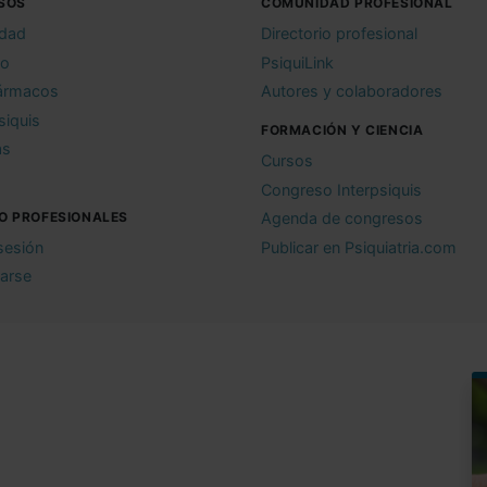
SOS
COMUNIDAD PROFESIONAL
idad
Directorio profesional
io
PsiquiLink
ármacos
Autores y colaboradores
siquis
FORMACIÓN Y CIENCIA
as
Cursos
Congreso Interpsiquis
O PROFESIONALES
Agenda de congresos
 sesión
Publicar en Psiquiatria.com
rarse