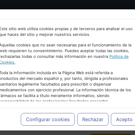
Bienvenid@ a psiquiatria.com
tría
Psicología
Neurociencia
Bienestar
Congreso
Este sitio web utiliza cookies propias y de terceros para analizar el uso
que haces del sitio y mejorar nuestros servicios.
scribe tu Email
Aquellas cookies que no sean necesarias para el funcionamiento de la
web requieren tu consentimiento. Puedes aceptar todas las cookies,
rechazarlas todas o consultar más información en nuestra
Política de
ccede o regístrate con tu email.
Cookies.
Toda la información incluida en la Página Web está referida a
productos del mercado español y, por tanto, dirigida a profesionales
sanitarios legalmente facultados para prescribir o dispensar
Cancelar
medicamentos con ejercicio profesional. La información técnica de los
PUBLICIDAD
fármacos se facilita a título meramente informativo, siendo
responsabilidad de los profesionales facultados prescribir
medicamentos y decidir, en cada caso concreto, el tratamiento más
adecuado a las necesidades del paciente.
Configurar cookies
Rechazar
Acepto