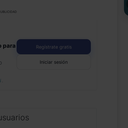
UBLICIDAD
o para
Regístrate gratis
Iniciar sesión
o
uí
.
usuarios