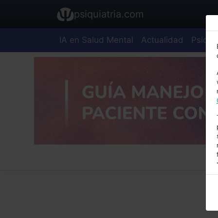
psiquiatria.com
IA en Salud Mental
Actualidad
Psiquia
E
A