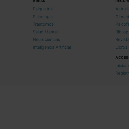
ÁREAS
RECUR
Psiquiatría
Actual
Psicología
Glosar
Trastornos
Psicof
Salud Mental
Bibliop
Neurociencias
Revist
Inteligencia Artificial
Libros
ACCES
Iniciar
Regist