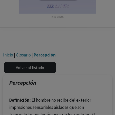
con ejercicio profesional. La información técnica de los
fármacos se facilita a título meramente informativo,
siendo responsabilidad de los profesionales
PUBLICIDAD
facultados prescribir medicamentos y decidir, en cada
caso concreto, el tratamiento más adecuado a las
necesidades del paciente.
Inicio
|
Glosario
|
Percepción
Percepción
Definición:
El hombre no recibe del exterior
impresiones sensoriales aisladas que son
transmitidas por los órganos de los sentidos. El