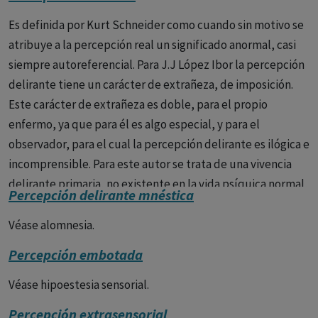
Es definida por Kurt Schneider como cuando sin motivo se
atribuye a la percepción real un significado anormal, casi
siempre autoreferencial. Para J.J López Ibor la percepción
delirante tiene un carácter de extrañeza, de imposición.
Este carácter de extrañeza es doble, para el propio
enfermo, ya que para él es algo especial, y para el
observador, para el cual la percepción delirante es ilógica e
incomprensible. Para este autor se trata de una vivencia
delirante primaria, no existente en la vida psíquica normal,
Percepción delirante mnéstica
no consiste en un trastorno del pensamiento, ni del juicio
ni de ambos, se trata de una vivencia nueva. La percepción
Véase alomnesia.
delirante constituye uno de los síntomas de primer rango
Percepción embotada
de Kurt Schneider. Suele aparecer en los primeros
momentos de la aparición de la enfermedad
Véase hipoestesia sensorial.
esquizofrénica. Veamos algunos ejemplos: Entonces vi que
Percepción extrasensorial