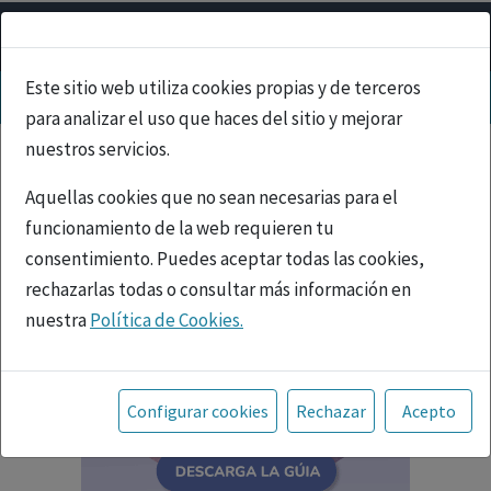
Este sitio web utiliza cookies propias y de terceros
para analizar el uso que haces del sitio y mejorar
nuestros servicios.
Aquellas cookies que no sean necesarias para el
funcionamiento de la web requieren tu
consentimiento. Puedes aceptar todas las cookies,
rechazarlas todas o consultar más información en
nuestra
Política de Cookies.
Toda la información incluida en la Página Web está
referida a productos del mercado español y, por
Configurar cookies
Rechazar
Acepto
tanto, dirigida a profesionales sanitarios legalmente
facultados para prescribir o dispensar medicamentos