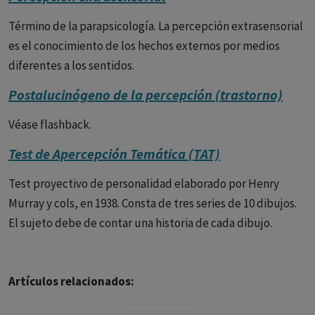
la puerta estaba cerrada y que eso significaba que me
callará: Hace un rato que pasé por el salón de abajo. Se
Término de la parapsicología. La percepción extrasensorial
cruzó conmigo el cocinero y al cruzarse se llevó el dedo a la
es el conocimiento de los hechos externos por medios
nariz y me miró y eso significa que me van a matar y lo van a
diferentes a los sentidos.
hacer en la cocina, lo hará el cocinero y el mismo me ha
Postalucinógeno de la percepción (trastorno)
avisado. La vecina de arriba me hace señas arrastrando los
muebles y eso tiene un significado...si lo arrastra dos veces
Véase flashback.
significa que me van a coger y ya no volveré a casa.
Test de Apercepción Temática (TAT)
Test proyectivo de personalidad elaborado por Henry
Murray y cols, en 1938. Consta de tres series de 10 dibujos.
El sujeto debe de contar una historia de cada dibujo.
Artículos relacionados: