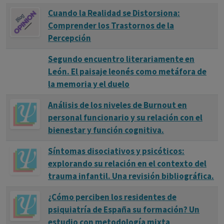
Cuando la Realidad se Distorsiona:
Comprender los Trastornos de la
Percepción
Segundo encuentro literariamente en
León. El paisaje leonés como metáfora de
la memoria y el duelo
Análisis de los niveles de Burnout en
personal funcionario y su relación con el
bienestar y función cognitiva.
Síntomas disociativos y psicóticos:
explorando su relación en el contexto del
trauma infantil. Una revisión bibliográfica.
¿Cómo perciben los residentes de
psiquiatría de España su formación? Un
estudio con metodología mixta