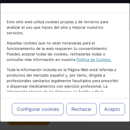
Bienvenid@ a psiquiatria.com
Este sitio web utiliza cookies propias y de terceros para
analizar el uso que haces del sitio y mejorar nuestros
Escribe tu Email
servicios.
Aquellas cookies que no sean necesarias para el
funcionamiento de la web requieren tu consentimiento.
Accede o regístrate con tu email.
Puedes aceptar todas las cookies, rechazarlas todas o
consultar más información en nuestra
Política de Cookies.
PUBLICIDAD
Toda la información incluida en la Página Web está referida a
productos del mercado español y, por tanto, dirigida a
Cancelar
profesionales sanitarios legalmente facultados para prescribir
o dispensar medicamentos con ejercicio profesional. La
información técnica de los fármacos se facilita a título
meramente informativo, siendo responsabilidad de los
profesionales facultados prescribir medicamentos y decidir, en
Actualidad y Artículos
|
Patología Dual
cada caso concreto, el tratamiento más adecuado a las
Configurar cookies
Rechazar
Acepto
necesidades del paciente.
Seguir
Favorito
83