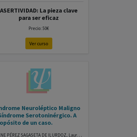
ASERTIVIDAD: La pieza clave
para ser eficaz
Precio: 50€
Ver curso
ndrome Neuroléptico Maligno
Síndrome Serotoninérgico. A
opósito de un caso.
IRENE PÉREZ SAGASETA DE ILURDOZ, Laura María Torres Tejera, Alba Isabel Crisóstomo Siverio, César Cárdenes Moreno, José Juan Tascón Cervera, Juan Fernando Dorta González