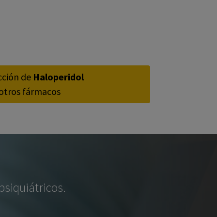
cción de
Haloperidol
otros fármacos
siquiátricos.