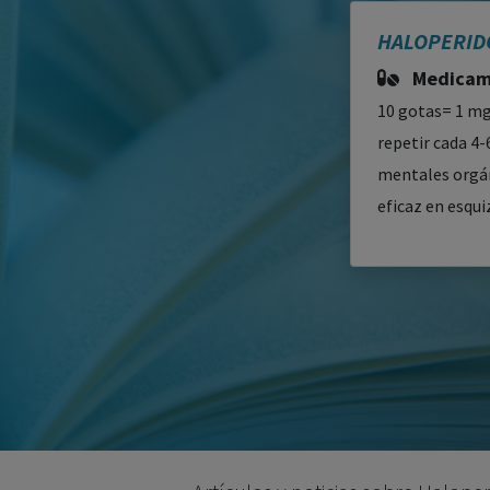
HALOPERID
Medicame
10 gotas= 1 mg.
repetir cada 4-
mentales orgáni
eficaz en esqui