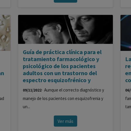
Guía de práctica clínica para el
tratamiento farmacológico y
La
psicológico de los pacientes
re
an
adultos con un trastorno del
em
espectro esquizofrénico y
co
· Aunque el correcto diagnóstico y
09/11/2022
06/
dad
manejo de los pacientes con esquizofrenia y
fam
un...
tam
Ver más