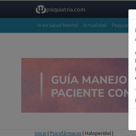
psiquiatria.com
IA en Salud Mental
Actualidad
Psiquiatría
Inicio
|
Psicofármacos
| Haloperidol |