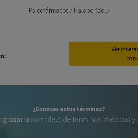
los profesionales facultados prescribir medicamentos y
Psicofármacos / Haloperidol /
decidir, en cada caso concreto, el tratamiento más adecuado
a las necesidades del paciente.
Ver intera
co:
con 
¿Conoces estos términos?
o
glosario
completo de términos médicos y p