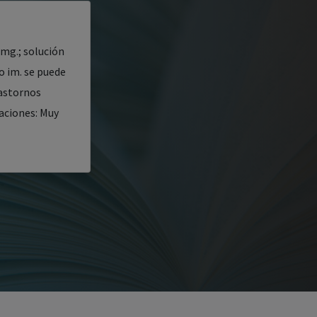
 mg.; solución
o im. se puede
rastornos
caciones: Muy