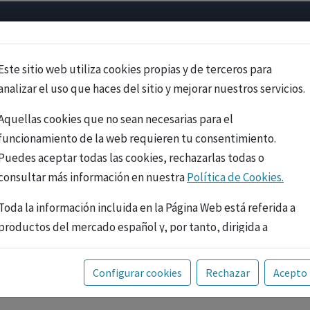
Psicología
Neurociencia
Bienestar
Congreso
Cursos
Este sitio web utiliza cookies propias y de terceros para
analizar el uso que haces del sitio y mejorar nuestros servicios.
Aquellas cookies que no sean necesarias para el
funcionamiento de la web requieren tu consentimiento.
Puedes aceptar todas las cookies, rechazarlas todas o
consultar más información en nuestra
Política de Cookies.
Toda la información incluida en la Página Web está referida a
productos del mercado español y, por tanto, dirigida a
profesionales sanitarios legalmente facultados para
prescribir o dispensar medicamentos con ejercicio
PUBLICIDAD
Configurar cookies
Rechazar
Acepto
profesional. La información técnica de los fármacos se facilita
a título meramente informativo, siendo responsabilidad de