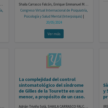
Restrepo, Sara María Rivero Hernández, Javier Sánchez González, Alexandra Collazo Lora, María Pérez Colomina
Shaila Carrasco Falcón, Enrique Emmanuel Morales Castellano, Carolina García González, Astrid María Morales Rivero, Paula Rivero Rodríguez, Marina Martínez Grimal
ía,
Congreso Virtual Internacional de Psiquiatría,
Psicología y Salud Mental (Interpsiquis)
|
20/05/2024
Ver más
La complejidad del control
sintomatológico del síndrome
Sí
de Gilles de la Tourette en una
y 
menor, a propósito de un caso.
pr
Melissa Alemán Gutiérrez, Gemma Recio Pescador, Raquel Morcillo Morcillo, Julen Alonso Mejide
Adrián Triviño Solà, SHAILA CARRASCO FALCÓN, BELÉN DEL CARMEN ALEMÁN GUTIÉRREZ, YLENIA DEL CARMEN LEÓN CARRILLO, JONAY FRANCISCO HERRERA RODRÍGUEZ