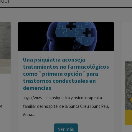
idol
Una psiquiatra aconseja
tratamientos no farmacológicos
como `primera opción´ para
trastornos conductuales en
demencias
· La psiquiatra y psicoterapeuta
12/05/2025
or
familiar del hospital de la Santa Creu i Sant Pau,
Anna...
Ver más