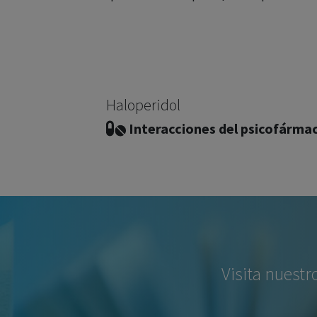
Haloperidol
Interacciones del psicofárma
Visita nuestr