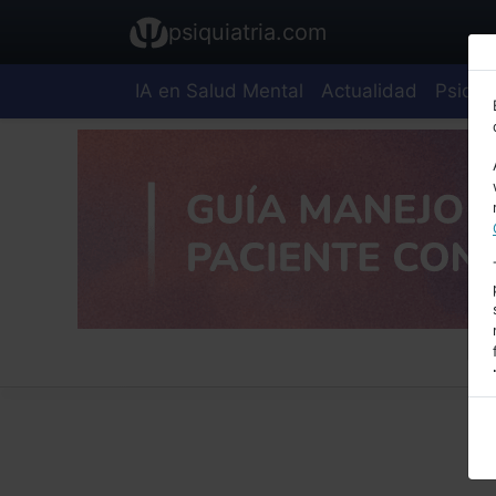
psiquiatria.com
IA en Salud Mental
Actualidad
Psiquia
E
A