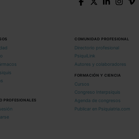
SOS
COMUNIDAD PROFESIONAL
idad
Directorio profesional
io
PsiquiLink
ármacos
Autores y colaboradores
siquis
FORMACIÓN Y CIENCIA
as
Cursos
Congreso Interpsiquis
O PROFESIONALES
Agenda de congresos
 sesión
Publicar en Psiquiatria.com
rarse