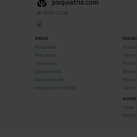
psiquiatria.com
© 1996–2026
ÁREAS
RECUR
Psiquiatría
Actual
Psicología
Glosar
Trastornos
Psicof
Salud Mental
Bibliop
Neurociencias
Revist
Inteligencia Artificial
Libros
ACCES
Iniciar
Regist