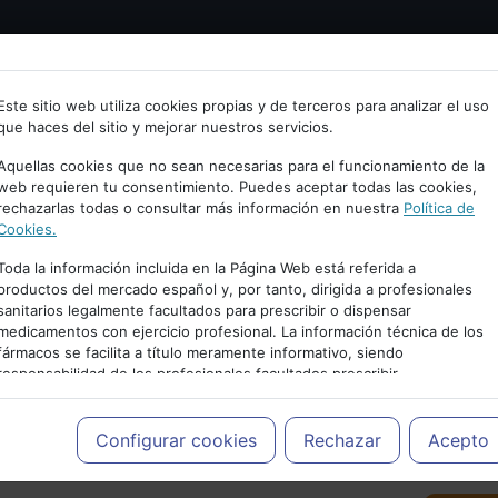
Bienvenid@ a psiquiatria.com
tría
Psicología
Neurociencia
Bienestar
Congreso
Este sitio web utiliza cookies propias y de terceros para analizar el uso
que haces del sitio y mejorar nuestros servicios.
scribe tu Email
Aquellas cookies que no sean necesarias para el funcionamiento de la
web requieren tu consentimiento. Puedes aceptar todas las cookies,
rechazarlas todas o consultar más información en nuestra
Política de
ccede o regístrate con tu email.
Cookies.
Toda la información incluida en la Página Web está referida a
productos del mercado español y, por tanto, dirigida a profesionales
sanitarios legalmente facultados para prescribir o dispensar
Cancelar
medicamentos con ejercicio profesional. La información técnica de los
PUBLICIDAD
fármacos se facilita a título meramente informativo, siendo
responsabilidad de los profesionales facultados prescribir
medicamentos y decidir, en cada caso concreto, el tratamiento más
adecuado a las necesidades del paciente.
Configurar cookies
Rechazar
Acepto