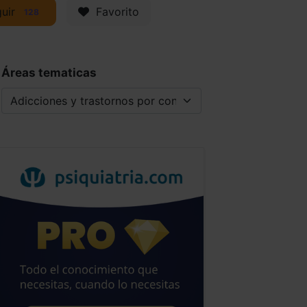
uir
Favorito
128
Áreas tematicas