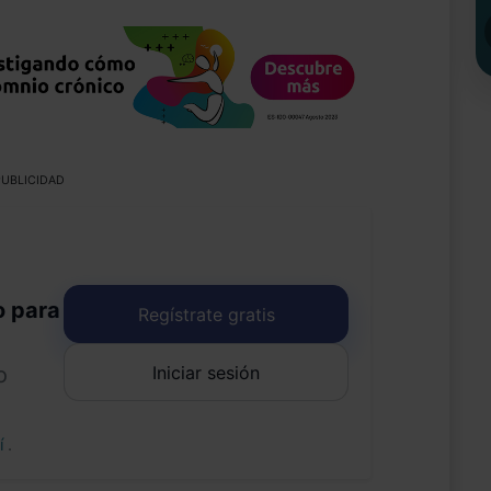
UBLICIDAD
o para
Regístrate gratis
Iniciar sesión
o
uí
.