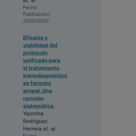
et. al
Fecha
Publicación:
20/05/2022
Eficacia y
viabilidad del
protocolo
unificado para
el tratamiento
transdiagnóstico
en formato
grupal. Una
revisión
sistemática.
Yasmina
Rodríguez
Herrera
et. al
Fecha