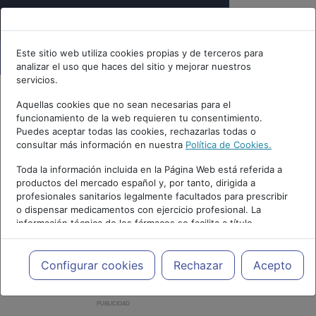
Este sitio web utiliza cookies propias y de terceros para
analizar el uso que haces del sitio y mejorar nuestros
servicios.
Aquellas cookies que no sean necesarias para el
funcionamiento de la web requieren tu consentimiento.
Puedes aceptar todas las cookies, rechazarlas todas o
consultar más información en nuestra
Política de Cookies.
Toda la información incluida en la Página Web está referida a
productos del mercado español y, por tanto, dirigida a
profesionales sanitarios legalmente facultados para prescribir
o dispensar medicamentos con ejercicio profesional. La
información técnica de los fármacos se facilita a título
meramente informativo, siendo responsabilidad de los
profesionales facultados prescribir medicamentos y decidir, en
cada caso concreto, el tratamiento más adecuado a las
Configurar cookies
Rechazar
Acepto
necesidades del paciente.
PUBLICIDAD