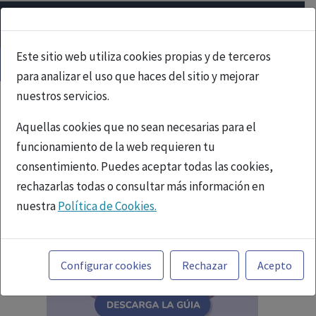
Este sitio web utiliza cookies propias y de terceros
para analizar el uso que haces del sitio y mejorar
nuestros servicios.
Aquellas cookies que no sean necesarias para el
funcionamiento de la web requieren tu
consentimiento. Puedes aceptar todas las cookies,
rechazarlas todas o consultar más información en
nuestra
Política de Cookies.
Toda la información incluida en la Página Web está
referida a productos del mercado español y, por
Configurar cookies
Rechazar
Acepto
tanto, dirigida a profesionales sanitarios legalmente
facultados para prescribir o dispensar medicamentos