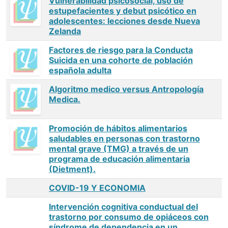
Vulnerabilidad psicosocial, uso de
estupefacientes y debut psicótico en
adolescentes: lecciones desde Nueva
Zelanda
Factores de riesgo para la Conducta
Suicida en una cohorte de población
española adulta
Algoritmo medico versus Antropología
Medica.
Promoción de hábitos alimentarios
saludables en personas con trastorno
mental grave (TMG) a través de un
programa de educación alimentaria
(Dietment).
COVID-19 Y ECONOMIA
Intervención cognitiva conductual del
trastorno por consumo de opiáceos con
síndrome de dependencia en un