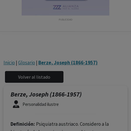
con ejercicio profesional. La información técnica de los
fármacos se facilita a título meramente informativo,
siendo responsabilidad de los profesionales
PUBLICIDAD
facultados prescribir medicamentos y decidir, en cada
caso concreto, el tratamiento más adecuado a las
necesidades del paciente.
Inicio
|
Glosario
|
Berze, Joseph (1866-1957)
Berze, Joseph (1866-1957)
Personalidad ilustre
Definición:
Psiquiatra austriaco. Considero a la