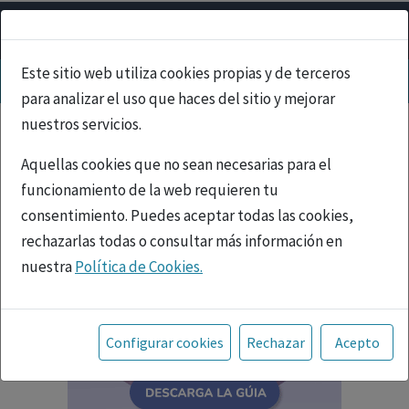
Este sitio web utiliza cookies propias y de terceros
para analizar el uso que haces del sitio y mejorar
nuestros servicios.
Aquellas cookies que no sean necesarias para el
funcionamiento de la web requieren tu
consentimiento. Puedes aceptar todas las cookies,
rechazarlas todas o consultar más información en
nuestra
Política de Cookies.
Toda la información incluida en la Página Web está
referida a productos del mercado español y, por
Configurar cookies
Rechazar
Acepto
tanto, dirigida a profesionales sanitarios legalmente
facultados para prescribir o dispensar medicamentos