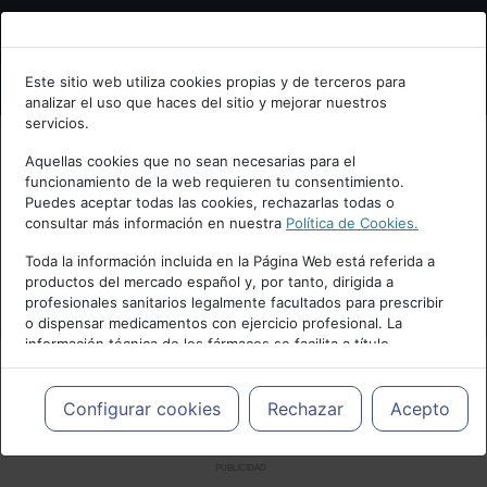
Bienvenid@ a psiquiatria.com
Este sitio web utiliza cookies propias y de terceros para
analizar el uso que haces del sitio y mejorar nuestros
Escribe tu Email
servicios.
Aquellas cookies que no sean necesarias para el
funcionamiento de la web requieren tu consentimiento.
Accede o regístrate con tu email.
Puedes aceptar todas las cookies, rechazarlas todas o
consultar más información en nuestra
Política de Cookies.
Toda la información incluida en la Página Web está referida a
productos del mercado español y, por tanto, dirigida a
Cancelar
profesionales sanitarios legalmente facultados para prescribir
o dispensar medicamentos con ejercicio profesional. La
información técnica de los fármacos se facilita a título
meramente informativo, siendo responsabilidad de los
profesionales facultados prescribir medicamentos y decidir, en
cada caso concreto, el tratamiento más adecuado a las
Configurar cookies
Rechazar
Acepto
necesidades del paciente.
PUBLICIDAD