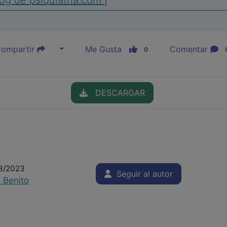
og de psiquiatria.com
|
ompartir
Me Gusta
Comentar
0
DESCARGAR
03/2023
Seguir al autor
 Benito