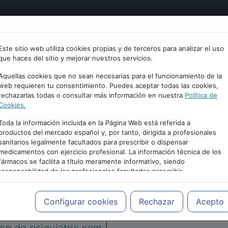
tría
Psicología
Neurociencia
Bienestar
Congreso
Este sitio web utiliza cookies propias y de terceros para analizar el uso
que haces del sitio y mejorar nuestros servicios.
Aquellas cookies que no sean necesarias para el funcionamiento de la
web requieren tu consentimiento. Puedes aceptar todas las cookies,
rechazarlas todas o consultar más información en nuestra
Política de
Cookies.
Toda la información incluida en la Página Web está referida a
productos del mercado español y, por tanto, dirigida a profesionales
sanitarios legalmente facultados para prescribir o dispensar
medicamentos con ejercicio profesional. La información técnica de los
PUBLICIDAD
fármacos se facilita a título meramente informativo, siendo
responsabilidad de los profesionales facultados prescribir
medicamentos y decidir, en cada caso concreto, el tratamiento más
adecuado a las necesidades del paciente.
Configurar cookies
Rechazar
Acepto