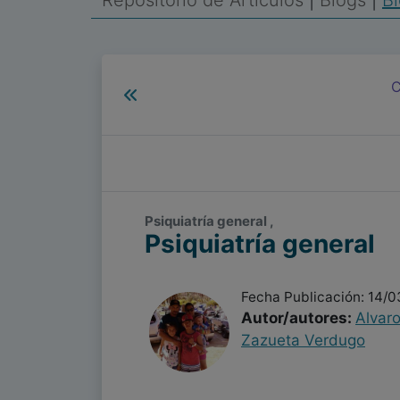
Repositorio de Artículos
|
Blogs
|
Bl
C
Psiquiatría general ,
Psiquiatría general
Fecha Publicación: 14/
Autor/autores:
Alvaro
Zazueta Verdugo