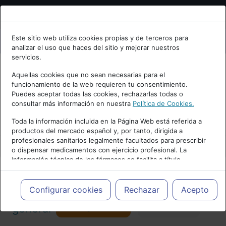
Bienvenid@ a psiquiatria.com
Este sitio web utiliza cookies propias y de terceros para
analizar el uso que haces del sitio y mejorar nuestros
Escribe tu Email
servicios.
Aquellas cookies que no sean necesarias para el
funcionamiento de la web requieren tu consentimiento.
Accede o regístrate con tu email.
Puedes aceptar todas las cookies, rechazarlas todas o
consultar más información en nuestra
Política de Cookies.
PUBLICIDAD
Toda la información incluida en la Página Web está referida a
productos del mercado español y, por tanto, dirigida a
Cancelar
profesionales sanitarios legalmente facultados para prescribir
o dispensar medicamentos con ejercicio profesional. La
información técnica de los fármacos se facilita a título
meramente informativo, siendo responsabilidad de los
profesionales facultados prescribir medicamentos y decidir, en
Actualidad y Artículos
|
Psiquiatría
cada caso concreto, el tratamiento más adecuado a las
Configurar cookies
Rechazar
Acepto
necesidades del paciente.
Seguir
general
Favorito
173