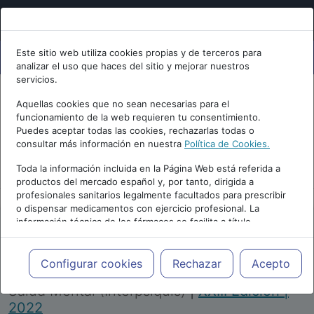
Este sitio web utiliza cookies propias y de terceros para
analizar el uso que haces del sitio y mejorar nuestros
servicios.
Aquellas cookies que no sean necesarias para el
funcionamiento de la web requieren tu consentimiento.
Puedes aceptar todas las cookies, rechazarlas todas o
consultar más información en nuestra
Política de Cookies.
PUBLICIDAD
Toda la información incluida en la Página Web está referida a
productos del mercado español y, por tanto, dirigida a
profesionales sanitarios legalmente facultados para prescribir
o dispensar medicamentos con ejercicio profesional. La
información técnica de los fármacos se facilita a título
meramente informativo, siendo responsabilidad de los
profesionales facultados prescribir medicamentos y decidir, en
Repositorio de Artículos
|
Congreso Virtual
cada caso concreto, el tratamiento más adecuado a las
Configurar cookies
Rechazar
Acepto
Internacional de Psiquiatría, Psicología y
necesidades del paciente.
Salud Mental (Interpsiquis)
|
XXIII Edición |
2022